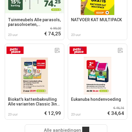
Tuinmeubels Alle parasols,
NATVOER KAT MULTIPACK
parasolvoeten,
€ 99,00
schaduwdoeken en
€ 74,25
pergola's.
23 uur
23 uur
Biokat's kattenbakvulling
Eukanuba hondenvoeding
Alle varianten Classic 3in1
€ 46,16
van 14 t/m 18 ltr.
€ 12,99
€ 34,64
23 uur
23 uur
Alle aanbiedingen