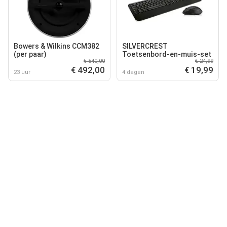
Bowers & Wilkins CCM382
SILVERCREST
(per paar)
Toetsenbord-en-muis-set
€ 540,00
€ 24,99
€ 492,00
€ 19,99
23 uur
4 dagen