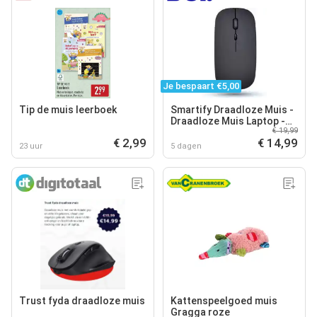
Je bespaart €5,00
Tip de muis leerboek
Smartify Draadloze Muis -
Draadloze Muis Laptop -
€ 19,99
Stil - Oplaadbaar
€ 2,99
€ 14,99
23 uur
5 dagen
Trust fyda draadloze muis
Kattenspeelgoed muis
Gragga roze