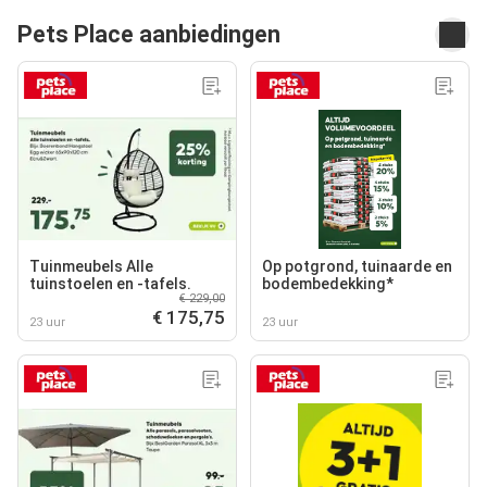
Pets Place aanbiedingen
Tuinmeubels Alle
Op potgrond, tuinaarde en
tuinstoelen en -tafels.
bodembedekking*
€ 229,00
€ 175,75
23 uur
23 uur