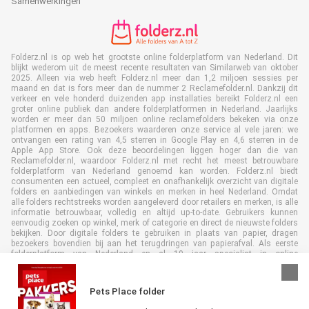
Samenwerkingen
Folderz.nl is op web het grootste online folderplatform van Nederland. Dit
blijkt wederom uit de meest recente resultaten van Similarweb van oktober
2025. Alleen via web heeft Folderz.nl meer dan 1,2 miljoen sessies per
maand en dat is fors meer dan de nummer 2 Reclamefolder.nl. Dankzij dit
verkeer en vele honderd duizenden app installaties bereikt Folderz.nl een
groter online publiek dan andere folderplatformen in Nederland. Jaarlijks
worden er meer dan 50 miljoen online reclamefolders bekeken via onze
platformen en apps. Bezoekers waarderen onze service al vele jaren: we
ontvangen een rating van 4,5 sterren in Google Play en 4,6 sterren in de
Apple App Store. Ook deze beoordelingen liggen hoger dan die van
Reclamefolder.nl, waardoor Folderz.nl met recht het meest betrouwbare
folderplatform van Nederland genoemd kan worden. Folderz.nl biedt
consumenten een actueel, compleet en onafhankelijk overzicht van digitale
folders en aanbiedingen van winkels en merken in heel Nederland. Omdat
alle folders rechtstreeks worden aangeleverd door retailers en merken, is alle
informatie betrouwbaar, volledig en altijd up-to-date. Gebruikers kunnen
eenvoudig zoeken op winkel, merk of categorie en direct de nieuwste folders
bekijken. Door digitale folders te gebruiken in plaats van papier, dragen
bezoekers bovendien bij aan het terugdringen van papierafval. Als eerste
folderplatform van Nederland en al 19 jaar specialist in online
folderpublicaties, heeft Folderz.nl duurzame samenwerkingen opgebouwd
met retailers en merken. Hierdoor zijn we uitgegroeid tot de toonaangevende
speler in de digitale foldermarkt.
Pets Place folder