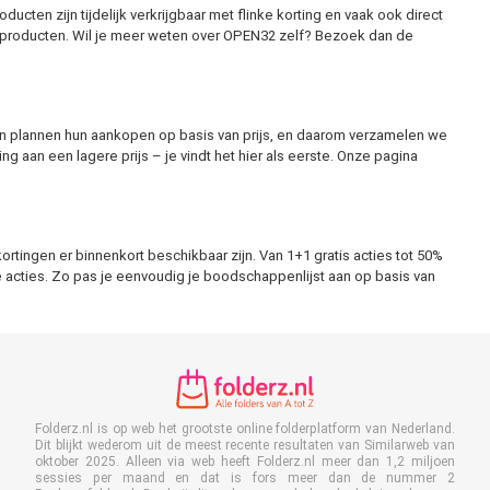
ducten zijn tijdelijk verkrijgbaar met flinke korting en vaak ook direct
re producten. Wil je meer weten over OPEN32 zelf? Bezoek dan de
en plannen hun aankopen op basis van prijs, en daarom verzamelen we
 aan een lagere prijs – je vindt het hier als eerste. Onze pagina
rtingen er binnenkort beschikbaar zijn. Van 1+1 gratis acties tot 50%
ke acties. Zo pas je eenvoudig je boodschappenlijst aan op basis van
Folderz.nl is op web het grootste online folderplatform van Nederland.
Dit blijkt wederom uit de meest recente resultaten van Similarweb van
oktober 2025. Alleen via web heeft Folderz.nl meer dan 1,2 miljoen
sessies per maand en dat is fors meer dan de nummer 2