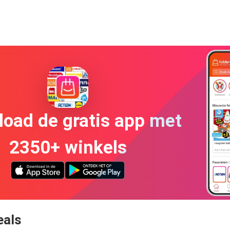
oad de gratis app met
2350+ winkels
eals