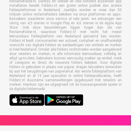
Reclamefolder.nl. Dankzij dit verkeer en vele honderd duizenden app
installaties bereikt Folderz.nl een groter online publiek dan andere
folderplatformen in Nederland. Jaarlijks worden er meer dan 50
miljoen online reclamefolders bekeken via onze platformen en apps.
Bezoekers waarderen onze service al vele jaren: we ontvangen een
rating van 4,5 sterren in Google Play en 4,6 sterren in de Apple App
Store. Ook deze beoordelingen liggen hoger dan die van
Reclamefolder.nl, waardoor Folderz.nl met recht het meest
betrouwbare folderplatform van Nederland genoemd kan worden.
Folderz.nl biedt consumenten een actueel, compleet en onafhankelijk
overzicht van digitale folders en aanbiedingen van winkels en merken
in heel Nederland. Omdat alle folders rechtstreeks worden aangeleverd
door retailers en merken, is alle informatie betrouwbaar, volledig en
altijd up-to-date. Gebruikers kunnen eenvoudig zoeken op winkel, merk
of categorie en direct de nieuwste folders bekijken. Door digitale
folders te gebruiken in plaats van papier, dragen bezoekers bovendien
bij aan het terugdringen van papierafval. Als eerste folderplatform van
Nederland en al 19 jaar specialist in online folderpublicaties, heeft
Folderz.nl duurzame samenwerkingen opgebouwd met retailers en
merken. Hierdoor zijn we uitgegroeid tot de toonaangevende speler in
de digitale foldermarkt.