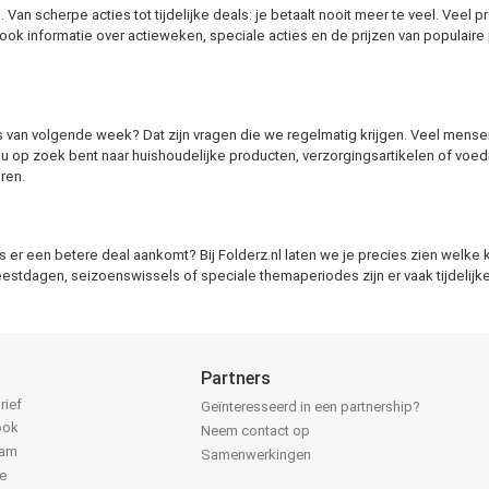
an scherpe acties tot tijdelijke deals: je betaalt nooit meer te veel. Veel pro
e ook informatie over actieweken, speciale acties en de prijzen van populai
s van volgende week? Dat zijn vragen die we regelmatig krijgen. Veel mens
 op zoek bent naar huishoudelijke producten, verzorgingsartikelen of voeding
ren.
 er een betere deal aankomt? Bij Folderz.nl laten we je precies zien welke ko
 feestdagen, seizoenswissels of speciale themaperiodes zijn er vaak tijdelij
Partners
rief
Geïnteresseerd in een partnership?
ook
Neem contact op
ram
Samenwerkingen
e