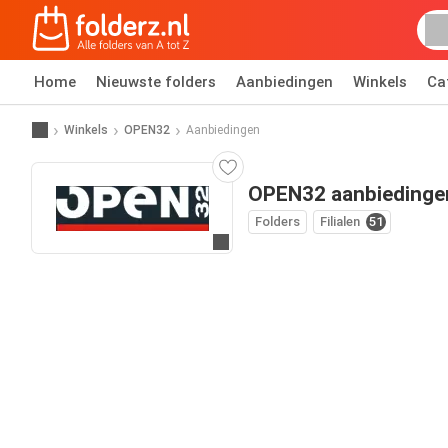
Home
Nieuwste folders
Aanbiedingen
Winkels
Ca
Winkels
OPEN32
Aanbiedingen
OPEN32 aanbiedinge
Folders
Filialen
51
Ga naar website