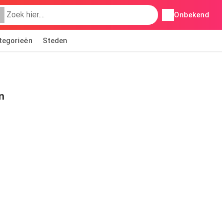
Onbekend
tegorieën
Steden
n