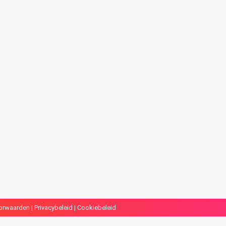
k
orwaarden
|
Privacybeleid
|
Cookiebeleid