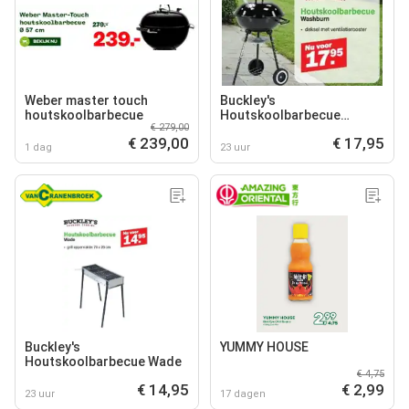
Weber master touch
Buckley's
houtskoolbarbecue
Houtskoolbarbecue
€ 279,00
Washburn
€ 239,00
€ 17,95
1 dag
23 uur
Buckley's
YUMMY HOUSE
Houtskoolbarbecue Wade
€ 4,75
€ 14,95
€ 2,99
23 uur
17 dagen