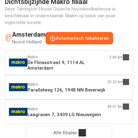
Dichtsbijzijnde Makro filiaal
Deze Tarrington House Gouette houtskoolbarbecue is
beschikbaar in onderstaande filialen op basis van jouw
ingestelde locatie:
Amsterdam
Automatisch lokaliseren
Noord-Holland
Makro
5.00 km
De Flinesstraat 9, 1114 AL
Amsterdam
20.32 km
Makro
Parallelweg 126, 1948 NN Beverwijk
38.01 km
Makro
Laagraven 7, 3439 LG Nieuwegein
Alle filialen