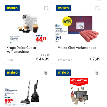
Krups Dolce Gusto
Metro Chef varkenshaas
koffiemachine
€ 60,59
€ 44,99
€ 7,49
1 dag
4 maanden