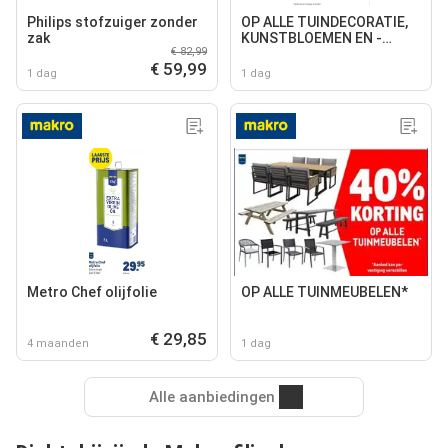
Philips stofzuiger zonder
OP ALLE TUINDECORATIE,
zak
KUNSTBLOEMEN EN -
€ 82,99
PLANTEN
€ 59,99
1 dag
1 dag
Metro Chef olijfolie
OP ALLE TUINMEUBELEN*
€ 29,85
4 maanden
1 dag
Alle aanbiedingen