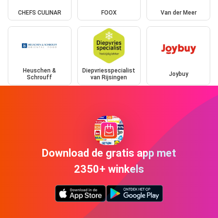
CHEFS CULINAR
FOOX
Van der Meer
Heuschen &
Diepvriesspecialist
Joybuy
Schrouff
van Rijsingen
Download de gratis app met
2350+ winkels