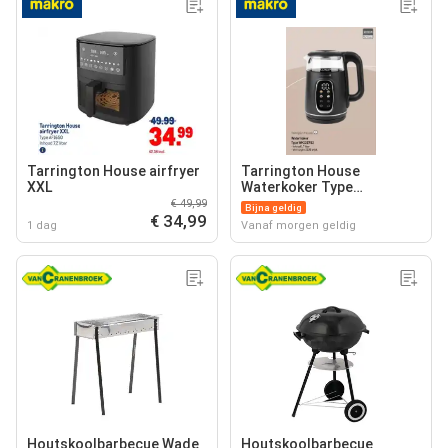
Tarrington House airfryer
Tarrington House
XXL
Waterkoker Type
WK132763
€ 49,99
Bijna geldig
€ 34,99
1 dag
Vanaf morgen geldig
Houtskoolbarbecue Wade
Houtskoolbarbecue