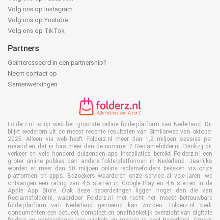
Volg ons op Instagram
Volg ons op Youtube
Volg ons op TikTok
Partners
Geïnteresseerd in een partnership?
Neem contact op
Samenwerkingen
Folderz.nl is op web het grootste online folderplatform van Nederland. Dit
blijkt wederom uit de meest recente resultaten van Similarweb van oktober
2025. Alleen via web heeft Folderz.nl meer dan 1,2 miljoen sessies per
maand en dat is fors meer dan de nummer 2 Reclamefolder.nl. Dankzij dit
verkeer en vele honderd duizenden app installaties bereikt Folderz.nl een
groter online publiek dan andere folderplatformen in Nederland. Jaarlijks
worden er meer dan 50 miljoen online reclamefolders bekeken via onze
platformen en apps. Bezoekers waarderen onze service al vele jaren: we
ontvangen een rating van 4,5 sterren in Google Play en 4,6 sterren in de
Apple App Store. Ook deze beoordelingen liggen hoger dan die van
Reclamefolder.nl, waardoor Folderz.nl met recht het meest betrouwbare
folderplatform van Nederland genoemd kan worden. Folderz.nl biedt
consumenten een actueel, compleet en onafhankelijk overzicht van digitale
folders en aanbiedingen van winkels en merken in heel Nederland. Omdat