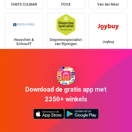
CHEFS CULINAR
FOOX
Van der Meer
Heuschen &
Diepvriesspecialist
Joybuy
Schrouff
van Rijsingen
Download de gratis app met
2350+ winkels