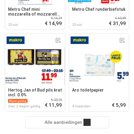
Metro Chef mini
Metro Chef runderbiefstuk
mozzarella of mozzarella
€ 16,34
€ 63,98
parels
€ 14,99
€ 31,99
23 uur
23 uur
Hertog Jan of Bud pils krat
Aro toiletpapier
incl. 0.0%
€ 23,16
Bijna geldig
€ 11,99
€ 5,99
Over 2 dagen geldig
4 maanden
Alle aanbiedingen