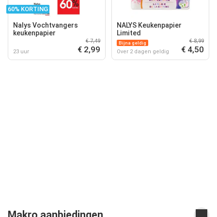
60% KORTING
Nalys Vochtvangers
NALYS Keukenpapier
keukenpapier
Limited
€ 7,49
€ 8,99
Bijna geldig
€ 2,99
€ 4,50
23 uur
Over 2 dagen geldig
Makro aanbiedingen