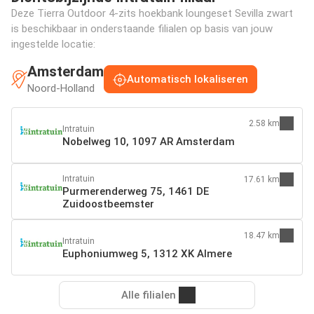
Deze Tierra Outdoor 4-zits hoekbank loungeset Sevilla zwart
is beschikbaar in onderstaande filialen op basis van jouw
ingestelde locatie:
Amsterdam
Automatisch lokaliseren
Noord-Holland
2.58 km
Intratuin
Nobelweg 10, 1097 AR Amsterdam
Intratuin
17.61 km
Purmerenderweg 75, 1461 DE
Zuidoostbeemster
18.47 km
Intratuin
Euphoniumweg 5, 1312 XK Almere
Alle filialen