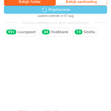
Bekijk folder
Bekijk aanbieding
Prijshistorie
Laatste controle: vr 07 aug
Anderen bekeken ook deze aanbiedingen
99+
Loungeset
44
Hoekbank
19
Sevilla