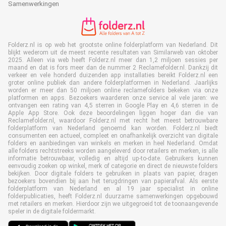
Samenwerkingen
Folderz.nl is op web het grootste online folderplatform van Nederland. Dit
blijkt wederom uit de meest recente resultaten van Similarweb van oktober
2025. Alleen via web heeft Folderz.nl meer dan 1,2 miljoen sessies per
maand en dat is fors meer dan de nummer 2 Reclamefolder.nl. Dankzij dit
verkeer en vele honderd duizenden app installaties bereikt Folderz.nl een
groter online publiek dan andere folderplatformen in Nederland. Jaarlijks
worden er meer dan 50 miljoen online reclamefolders bekeken via onze
platformen en apps. Bezoekers waarderen onze service al vele jaren: we
ontvangen een rating van 4,5 sterren in Google Play en 4,6 sterren in de
Apple App Store. Ook deze beoordelingen liggen hoger dan die van
Reclamefolder.nl, waardoor Folderz.nl met recht het meest betrouwbare
folderplatform van Nederland genoemd kan worden. Folderz.nl biedt
consumenten een actueel, compleet en onafhankelijk overzicht van digitale
folders en aanbiedingen van winkels en merken in heel Nederland. Omdat
alle folders rechtstreeks worden aangeleverd door retailers en merken, is alle
informatie betrouwbaar, volledig en altijd up-to-date. Gebruikers kunnen
eenvoudig zoeken op winkel, merk of categorie en direct de nieuwste folders
bekijken. Door digitale folders te gebruiken in plaats van papier, dragen
bezoekers bovendien bij aan het terugdringen van papierafval. Als eerste
folderplatform van Nederland en al 19 jaar specialist in online
folderpublicaties, heeft Folderz.nl duurzame samenwerkingen opgebouwd
met retailers en merken. Hierdoor zijn we uitgegroeid tot de toonaangevende
speler in de digitale foldermarkt.