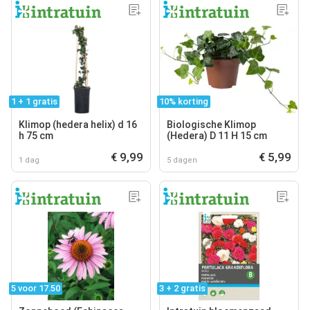
1 + 1 gratis
10% korting
Klimop (hedera helix) d 16
Biologische Klimop
h 75 cm
(Hedera) D 11 H 15 cm
€ 9,99
€ 5,99
1 dag
5 dagen
5 voor 17.50
3 + 2 gratis