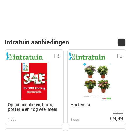
Intratuin aanbiedingen
Op tuinmeubelen, bbq's,
Hortensia
potterie en nog veel meer!
€ 16,99
€ 9,99
1 dag
1 dag