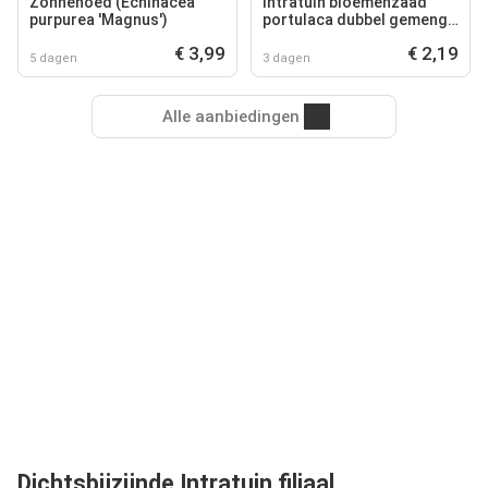
Zonnehoed (Echinacea
Intratuin bloemenzaad
purpurea 'Magnus')
portulaca dubbel gemengd
(portulaca grandiflora)
€ 3,99
€ 2,19
5 dagen
3 dagen
Alle aanbiedingen
Dichtsbijzijnde Intratuin filiaal