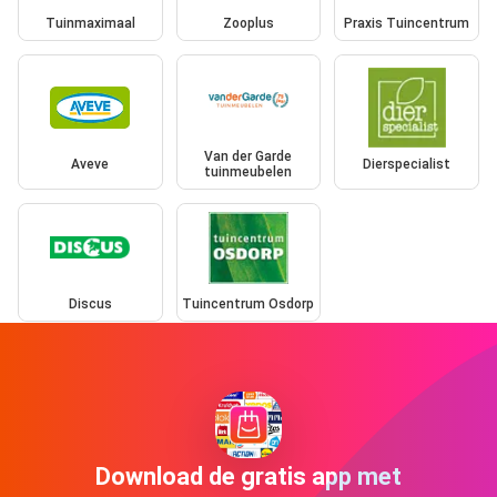
Tuinmaximaal
Zooplus
Praxis Tuincentrum
Van der Garde
Aveve
Dierspecialist
tuinmeubelen
Discus
Tuincentrum Osdorp
Download de gratis app met