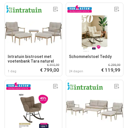
Intratuin bistroset met
Schommelstoel Teddy
voetenbank Tara naturel
€ 915,99
€ 299,99
€ 799,00
€ 119,99
1 dag
24 dagen