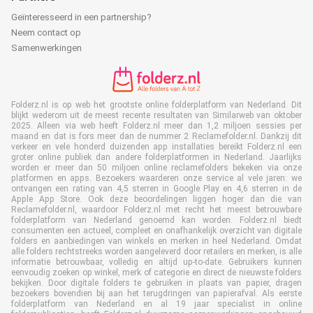
Geïnteresseerd in een partnership?
Neem contact op
Samenwerkingen
Folderz.nl is op web het grootste online folderplatform van Nederland. Dit
blijkt wederom uit de meest recente resultaten van Similarweb van oktober
2025. Alleen via web heeft Folderz.nl meer dan 1,2 miljoen sessies per
maand en dat is fors meer dan de nummer 2 Reclamefolder.nl. Dankzij dit
verkeer en vele honderd duizenden app installaties bereikt Folderz.nl een
groter online publiek dan andere folderplatformen in Nederland. Jaarlijks
worden er meer dan 50 miljoen online reclamefolders bekeken via onze
platformen en apps. Bezoekers waarderen onze service al vele jaren: we
ontvangen een rating van 4,5 sterren in Google Play en 4,6 sterren in de
Apple App Store. Ook deze beoordelingen liggen hoger dan die van
Reclamefolder.nl, waardoor Folderz.nl met recht het meest betrouwbare
folderplatform van Nederland genoemd kan worden. Folderz.nl biedt
consumenten een actueel, compleet en onafhankelijk overzicht van digitale
folders en aanbiedingen van winkels en merken in heel Nederland. Omdat
alle folders rechtstreeks worden aangeleverd door retailers en merken, is alle
informatie betrouwbaar, volledig en altijd up-to-date. Gebruikers kunnen
eenvoudig zoeken op winkel, merk of categorie en direct de nieuwste folders
bekijken. Door digitale folders te gebruiken in plaats van papier, dragen
bezoekers bovendien bij aan het terugdringen van papierafval. Als eerste
folderplatform van Nederland en al 19 jaar specialist in online