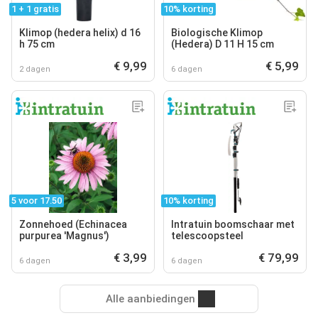
1 + 1 gratis
10% korting
Klimop (hedera helix) d 16
Biologische Klimop
h 75 cm
(Hedera) D 11 H 15 cm
€ 9,99
€ 5,99
2 dagen
6 dagen
5 voor 17.50
10% korting
Zonnehoed (Echinacea
Intratuin boomschaar met
purpurea 'Magnus')
telescoopsteel
€ 3,99
€ 79,99
6 dagen
6 dagen
Alle aanbiedingen