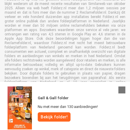
blijkt wederom uit de meest recente resultaten van Similarweb van oktober
2025. Alleen via web heeft Folderz.nl meer dan 1,2 miljoen sessies per
maand en dat is fors meer dan de nummer 2 Reclamefolder.nl. Dankzij dit
verkeer en vele honderd duizenden app installaties bereikt Folderz.nl een
groter online publiek dan andere folderplatformen in Nederland. Jaarlijks
worden er meer dan 50 miljoen online reclamefolders bekeken via onze
platformen en apps. Bezoekers waarderen onze service al vele jaren: we
ontvangen een rating van 4,5 sterren in Google Play en 4,6 sterren in de
Apple App Store. Ook deze beoordelingen liggen hoger dan die van
Reclamefolder.nl, waardoor Folderz.nl met recht het meest betrouwbare
folderplatform van Nederland genoemd kan worden. Folderz.nl biedt
consumenten een actueel, compleet en onafhankelijk overzicht van digitale
folders en aanbiedingen van winkels en merken in heel Nederland. Omdat
alle folders rechtstreeks worden aangeleverd door retailers en merken, is alle
informatie betrouwbaar, volledig en altijd up-to-date. Gebruikers kunnen
eenvoudig zoeken op winkel, merk of categorie en direct de nieuwste folders
bekijken. Door digitale folders te gebruiken in plaats van papier, dragen
bezoekers bovendien bij aan het terugdringen van papierafval. Als eerste
folderplatform van Nederland en al 19 jaar specialist in online
folderpublicaties, heeft Folderz.nl duurzame samenwerkingen opgebouwd
met retailers en merken. Hierdoor zijn we uitgegroeid tot de toonaangevende
speler in de digitale foldermarkt.
Gall & Gall folder
Nu met meer dan 130 aanbiedingen!
Bekijk folder!
Alle rechten voorbehouden © Folderz.nl 2026 |
Disclaimer
|
Algemene
voorwaarden
|
Privacybeleid
|
Cookiebeleid