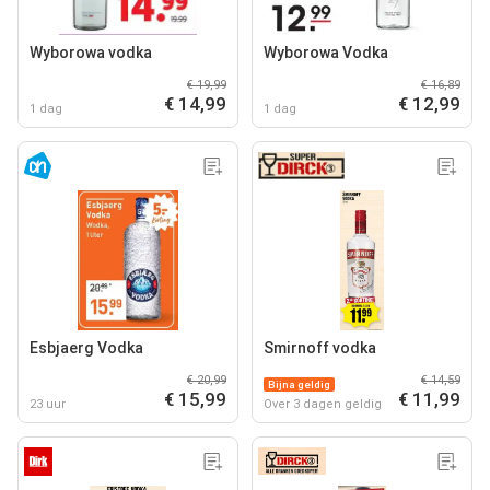
Wyborowa vodka
Wyborowa Vodka
€ 19,99
€ 16,89
€ 14,99
€ 12,99
1 dag
1 dag
Esbjaerg Vodka
Smirnoff vodka
€ 20,99
€ 14,59
Bijna geldig
€ 15,99
€ 11,99
23 uur
Over 3 dagen geldig