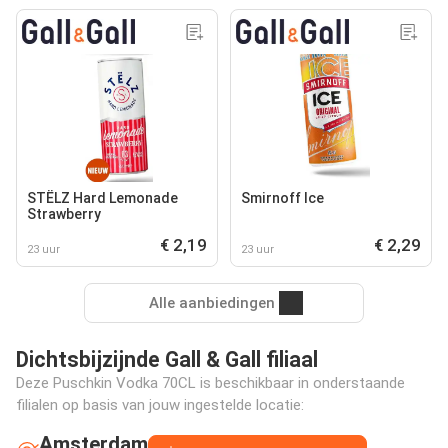
STËLZ Hard Lemonade
Smirnoff Ice
Strawberry
€ 2,19
€ 2,29
23 uur
23 uur
Alle aanbiedingen
Dichtsbijzijnde Gall & Gall filiaal
Deze Puschkin Vodka 70CL is beschikbaar in onderstaande
filialen op basis van jouw ingestelde locatie:
Amsterdam