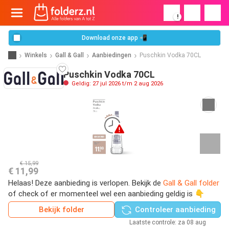
!
Download onze app 📲
Winkels
Gall & Gall
Aanbiedingen
Puschkin Vodka 70CL
Puschkin Vodka 70CL
Geldig: 27 jul 2026 t/m 2 aug 2026
€ 15,99
€ 11,99
Helaas! Deze aanbieding is verlopen. Bekijk de
Gall & Gall folder
of check of er momenteel wel een aanbieding geldig is 👇
Bekijk folder
Controleer aanbieding
Laatste controle: za 08 aug