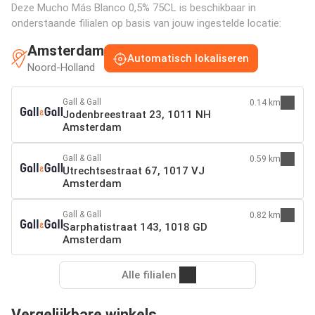
Deze Mucho Más Blanco 0,5% 75CL is beschikbaar in
onderstaande filialen op basis van jouw ingestelde locatie:
Amsterdam
Automatisch lokaliseren
Noord-Holland
Gall & Gall
0.14 km
Jodenbreestraat 23, 1011 NH
Amsterdam
Gall & Gall
0.59 km
Utrechtsestraat 67, 1017 VJ
Amsterdam
Gall & Gall
0.82 km
Sarphatistraat 143, 1018 GD
Amsterdam
Alle filialen
Vergelijkbare winkels