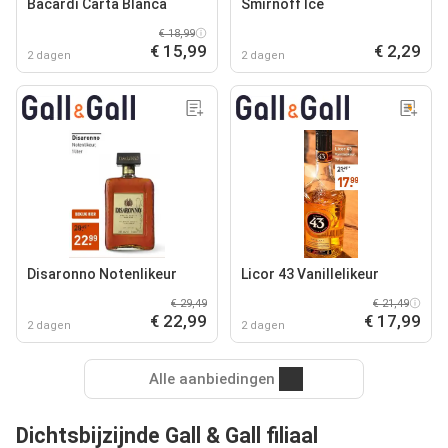
Bacardí Carta Blanca
Smirnoff Ice
€ 18,99
€ 15,99
€ 2,29
2 dagen
2 dagen
Disaronno Notenlikeur
Licor 43 Vanillelikeur
€ 29,49
€ 21,49
€ 22,99
€ 17,99
2 dagen
2 dagen
Alle aanbiedingen
Dichtsbijzijnde Gall & Gall filiaal