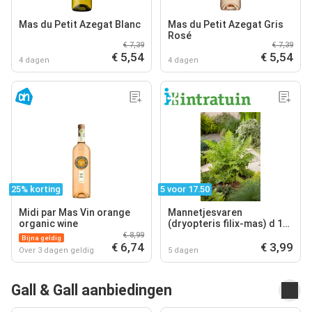
Mas du Petit Azegat Blanc
Mas du Petit Azegat Gris
Rosé
€ 7,39
€ 7,39
€ 5,54
€ 5,54
4 dagen
4 dagen
25% korting
5 voor 17.50
Midi par Mas Vin orange
Mannetjesvaren
organic wine
(dryopteris filix-mas) d 11
h 5 cm
€ 8,99
Bijna geldig
€ 6,74
€ 3,99
Over 3 dagen geldig
5 dagen
Gall & Gall aanbiedingen