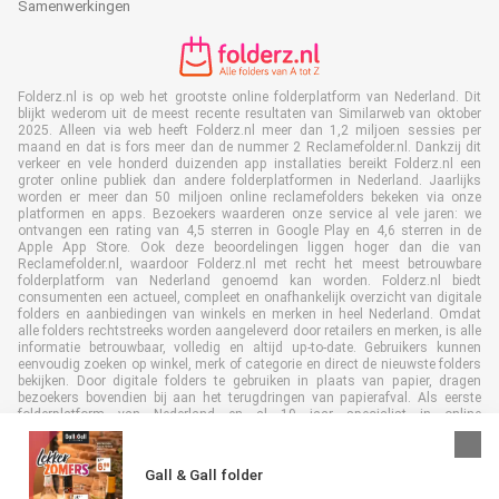
Samenwerkingen
Folderz.nl is op web het grootste online folderplatform van Nederland. Dit
blijkt wederom uit de meest recente resultaten van Similarweb van oktober
2025. Alleen via web heeft Folderz.nl meer dan 1,2 miljoen sessies per
maand en dat is fors meer dan de nummer 2 Reclamefolder.nl. Dankzij dit
verkeer en vele honderd duizenden app installaties bereikt Folderz.nl een
groter online publiek dan andere folderplatformen in Nederland. Jaarlijks
worden er meer dan 50 miljoen online reclamefolders bekeken via onze
platformen en apps. Bezoekers waarderen onze service al vele jaren: we
ontvangen een rating van 4,5 sterren in Google Play en 4,6 sterren in de
Apple App Store. Ook deze beoordelingen liggen hoger dan die van
Reclamefolder.nl, waardoor Folderz.nl met recht het meest betrouwbare
folderplatform van Nederland genoemd kan worden. Folderz.nl biedt
consumenten een actueel, compleet en onafhankelijk overzicht van digitale
folders en aanbiedingen van winkels en merken in heel Nederland. Omdat
alle folders rechtstreeks worden aangeleverd door retailers en merken, is alle
informatie betrouwbaar, volledig en altijd up-to-date. Gebruikers kunnen
eenvoudig zoeken op winkel, merk of categorie en direct de nieuwste folders
bekijken. Door digitale folders te gebruiken in plaats van papier, dragen
bezoekers bovendien bij aan het terugdringen van papierafval. Als eerste
folderplatform van Nederland en al 19 jaar specialist in online
folderpublicaties, heeft Folderz.nl duurzame samenwerkingen opgebouwd
met retailers en merken. Hierdoor zijn we uitgegroeid tot de toonaangevende
speler in de digitale foldermarkt.
Gall & Gall folder