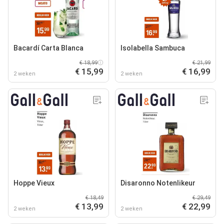
Bacardí Carta Blanca
Isolabella Sambuca
€ 18,99
€ 21,99
€ 15,99
€ 16,99
2 weken
2 weken
Hoppe Vieux
Disaronno Notenlikeur
€ 18,49
€ 29,49
€ 13,99
€ 22,99
2 weken
2 weken