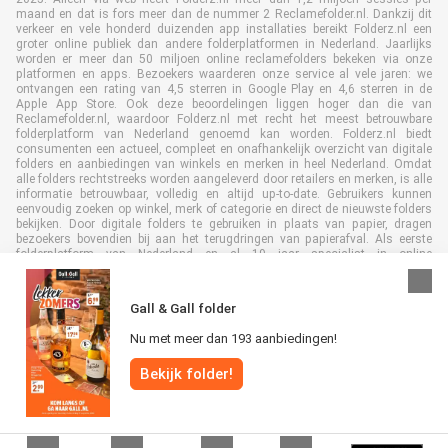
maand en dat is fors meer dan de nummer 2 Reclamefolder.nl. Dankzij dit
verkeer en vele honderd duizenden app installaties bereikt Folderz.nl een
groter online publiek dan andere folderplatformen in Nederland. Jaarlijks
worden er meer dan 50 miljoen online reclamefolders bekeken via onze
platformen en apps. Bezoekers waarderen onze service al vele jaren: we
ontvangen een rating van 4,5 sterren in Google Play en 4,6 sterren in de
Apple App Store. Ook deze beoordelingen liggen hoger dan die van
Reclamefolder.nl, waardoor Folderz.nl met recht het meest betrouwbare
folderplatform van Nederland genoemd kan worden. Folderz.nl biedt
consumenten een actueel, compleet en onafhankelijk overzicht van digitale
folders en aanbiedingen van winkels en merken in heel Nederland. Omdat
alle folders rechtstreeks worden aangeleverd door retailers en merken, is alle
informatie betrouwbaar, volledig en altijd up-to-date. Gebruikers kunnen
eenvoudig zoeken op winkel, merk of categorie en direct de nieuwste folders
bekijken. Door digitale folders te gebruiken in plaats van papier, dragen
bezoekers bovendien bij aan het terugdringen van papierafval. Als eerste
folderplatform van Nederland en al 19 jaar specialist in online
folderpublicaties, heeft Folderz.nl duurzame samenwerkingen opgebouwd
met retailers en merken. Hierdoor zijn we uitgegroeid tot de toonaangevende
speler in de digitale foldermarkt.
Gall & Gall folder
Nu met meer dan 193 aanbiedingen!
Bekijk folder!
Alle rechten voorbehouden © Folderz.nl 2026 |
Disclaimer
|
Algemene
voorwaarden
|
Privacybeleid
|
Cookiebeleid