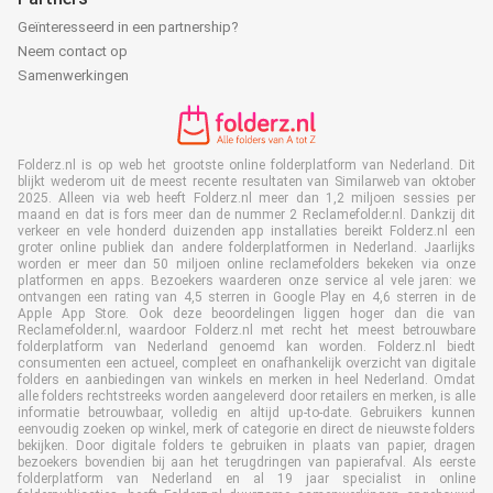
Geïnteresseerd in een partnership?
Neem contact op
Samenwerkingen
Folderz.nl is op web het grootste online folderplatform van Nederland. Dit
blijkt wederom uit de meest recente resultaten van Similarweb van oktober
2025. Alleen via web heeft Folderz.nl meer dan 1,2 miljoen sessies per
maand en dat is fors meer dan de nummer 2 Reclamefolder.nl. Dankzij dit
verkeer en vele honderd duizenden app installaties bereikt Folderz.nl een
groter online publiek dan andere folderplatformen in Nederland. Jaarlijks
worden er meer dan 50 miljoen online reclamefolders bekeken via onze
platformen en apps. Bezoekers waarderen onze service al vele jaren: we
ontvangen een rating van 4,5 sterren in Google Play en 4,6 sterren in de
Apple App Store. Ook deze beoordelingen liggen hoger dan die van
Reclamefolder.nl, waardoor Folderz.nl met recht het meest betrouwbare
folderplatform van Nederland genoemd kan worden. Folderz.nl biedt
consumenten een actueel, compleet en onafhankelijk overzicht van digitale
folders en aanbiedingen van winkels en merken in heel Nederland. Omdat
alle folders rechtstreeks worden aangeleverd door retailers en merken, is alle
informatie betrouwbaar, volledig en altijd up-to-date. Gebruikers kunnen
eenvoudig zoeken op winkel, merk of categorie en direct de nieuwste folders
bekijken. Door digitale folders te gebruiken in plaats van papier, dragen
bezoekers bovendien bij aan het terugdringen van papierafval. Als eerste
folderplatform van Nederland en al 19 jaar specialist in online