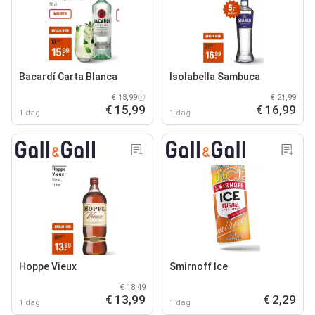
Bacardí Carta Blanca
Isolabella Sambuca
€ 18,99
€ 21,99
€ 15,99
€ 16,99
1 dag
1 dag
Hoppe Vieux
Smirnoff Ice
€ 18,49
€ 13,99
€ 2,29
1 dag
1 dag