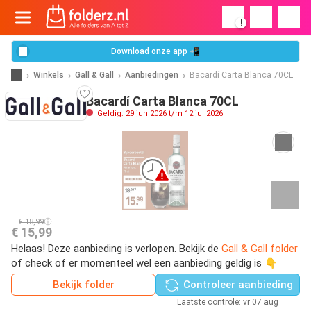
!
Download onze app 📲
Winkels
Gall & Gall
Aanbiedingen
Bacardí Carta Blanca 70CL
Bacardí Carta Blanca 70CL
Geldig: 29 jun 2026 t/m 12 jul 2026
€ 18,99
€ 15,99
Helaas! Deze aanbieding is verlopen. Bekijk de
Gall & Gall folder
of check of er momenteel wel een aanbieding geldig is 👇
Bekijk folder
Controleer aanbieding
Laatste controle: vr 07 aug