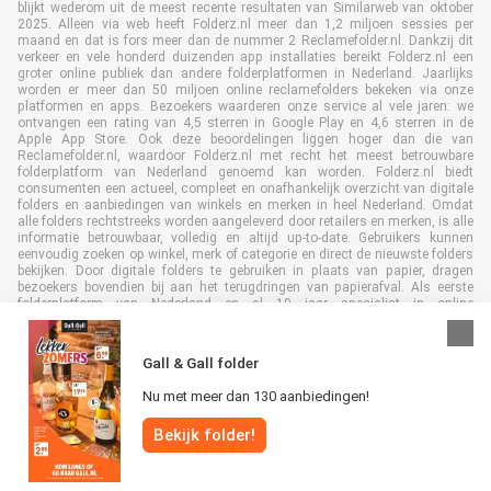
blijkt wederom uit de meest recente resultaten van Similarweb van oktober
2025. Alleen via web heeft Folderz.nl meer dan 1,2 miljoen sessies per
maand en dat is fors meer dan de nummer 2 Reclamefolder.nl. Dankzij dit
verkeer en vele honderd duizenden app installaties bereikt Folderz.nl een
groter online publiek dan andere folderplatformen in Nederland. Jaarlijks
worden er meer dan 50 miljoen online reclamefolders bekeken via onze
platformen en apps. Bezoekers waarderen onze service al vele jaren: we
ontvangen een rating van 4,5 sterren in Google Play en 4,6 sterren in de
Apple App Store. Ook deze beoordelingen liggen hoger dan die van
Reclamefolder.nl, waardoor Folderz.nl met recht het meest betrouwbare
folderplatform van Nederland genoemd kan worden. Folderz.nl biedt
consumenten een actueel, compleet en onafhankelijk overzicht van digitale
folders en aanbiedingen van winkels en merken in heel Nederland. Omdat
alle folders rechtstreeks worden aangeleverd door retailers en merken, is alle
informatie betrouwbaar, volledig en altijd up-to-date. Gebruikers kunnen
eenvoudig zoeken op winkel, merk of categorie en direct de nieuwste folders
bekijken. Door digitale folders te gebruiken in plaats van papier, dragen
bezoekers bovendien bij aan het terugdringen van papierafval. Als eerste
folderplatform van Nederland en al 19 jaar specialist in online
folderpublicaties, heeft Folderz.nl duurzame samenwerkingen opgebouwd
met retailers en merken. Hierdoor zijn we uitgegroeid tot de toonaangevende
speler in de digitale foldermarkt.
Gall & Gall folder
Nu met meer dan 130 aanbiedingen!
Bekijk folder!
Alle rechten voorbehouden © Folderz.nl 2026 |
Disclaimer
|
Algemene
voorwaarden
|
Privacybeleid
|
Cookiebeleid