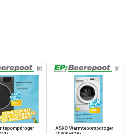
mtepompdroger
ASKO Warmtepompdroger
M2)
(T309HCW)