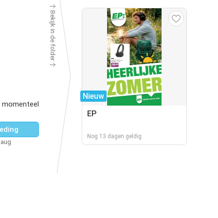
Bekijk in de folder
Nieuw
r momenteel
EP
eding
Nog 13 dagen geldig
 aug