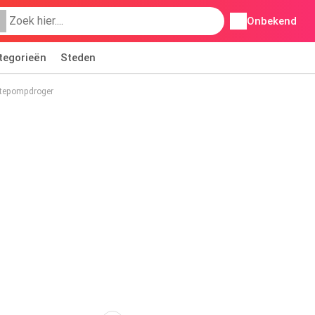
Onbekend
tegorieën
Steden
epompdroger