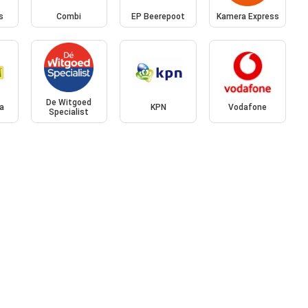
s
Combi
EP Beerepoot
Kamera Express
De Witgoed
a
KPN
Vodafone
Specialist