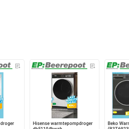
droger
Hisense warmtepompdroger
Beko War
dh51104bwab
(B3T6923