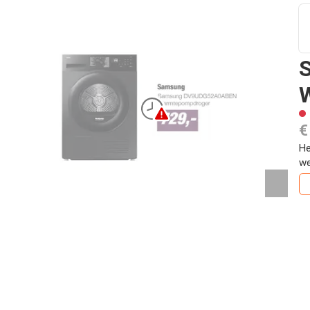
€
He
we