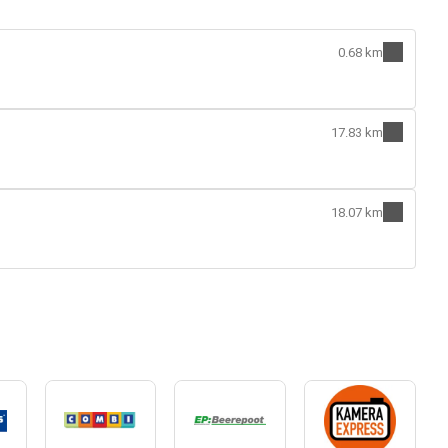
0.68 km
17.83 km
18.07 km