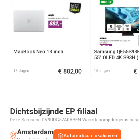
MacBook Neo 13‑inch
Samsung QE55S93
55” OLED 4K S93H (
€ 882,00
€
13 dagen
16 dagen
Dichtsbijzijnde EP filiaal
Deze Samsung DV9UDG52A0ABEN Warmtepompdroger is beschikbaa
Amsterdam
Automatisch lokaliseren