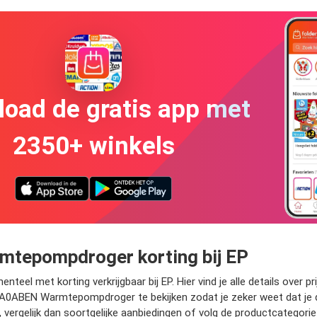
oad de gratis app met
2350+ winkels
epompdroger korting bij EP
t korting verkrijgbaar bij EP. Hier vind je alle details over pri
BEN Warmtepompdroger te bekijken zodat je zeker weet dat je de b
 vergelijk dan soortgelijke aanbiedingen of volg de productcategorie