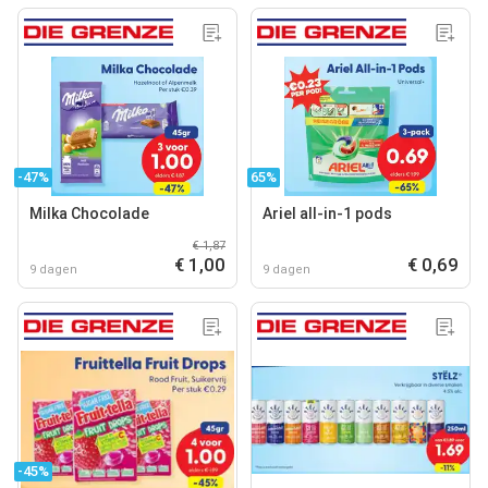
-47%
65%
Milka Chocolade
Ariel all-in-1 pods
€ 1,87
€ 1,00
€ 0,69
9 dagen
9 dagen
-45%