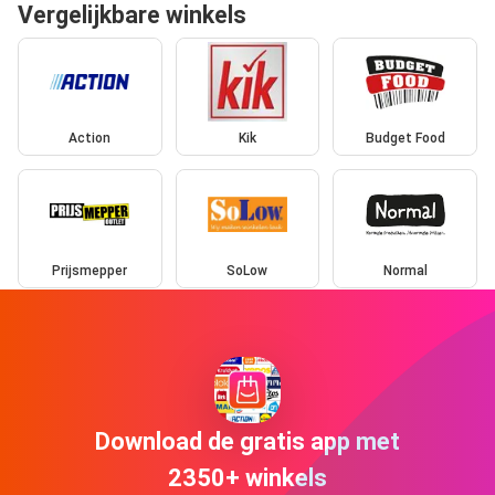
Vergelijkbare winkels
Action
Kik
Budget Food
Prijsmepper
SoLow
Normal
Download de gratis app met
2350+ winkels