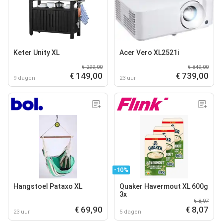
Keter Unity XL
Acer Vero XL2521i
€ 299,00
€ 849,00
€ 149,00
€ 739,00
9 dagen
23 uur
-10%
Hangstoel Pataxo XL
Quaker Havermout XL 600g
3x
€ 8,97
€ 69,90
€ 8,07
23 uur
5 dagen