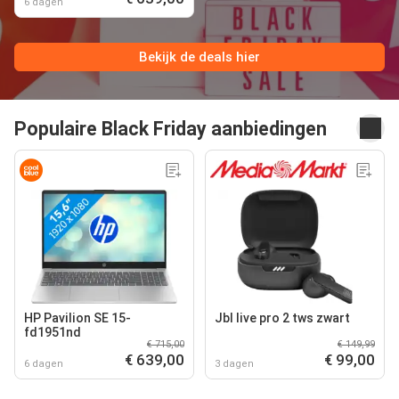
6 dagen
Bekijk de deals hier
Populaire Black Friday aanbiedingen
HP Pavilion SE 15-
Jbl live pro 2 tws zwart
fd1951nd
€ 715,00
€ 149,99
€ 639,00
€ 99,00
6 dagen
3 dagen