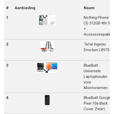
#
Aanbieding
Naam
1
Nothing Phone
(3) 512GB Wit 5G
+
Accessoirepakket
2
Tefal Ingenio
Emotion L897SJ
3
BlueBuilt
Universele
Laptophouder
voor
Monitorarmen
4
BlueBuilt Google
Pixel 10a Back
Cover Zwart