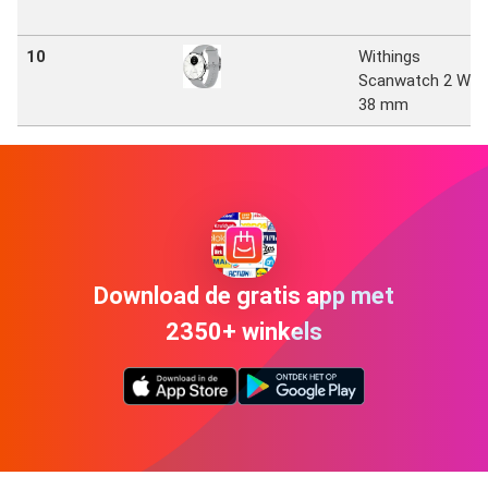
10
Withings
Scanwatch 2 Wit
38 mm
Download de gratis app met
2350+ winkels