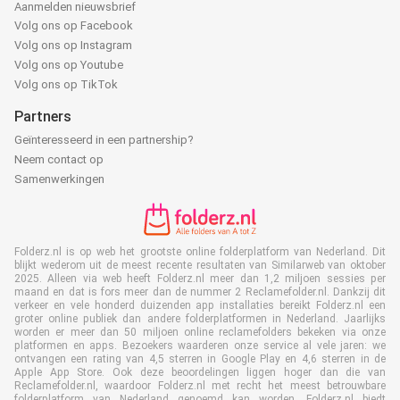
Aanmelden nieuwsbrief
Volg ons op Facebook
Volg ons op Instagram
Volg ons op Youtube
Volg ons op TikTok
Partners
Geïnteresseerd in een partnership?
Neem contact op
Samenwerkingen
Folderz.nl is op web het grootste online folderplatform van Nederland. Dit
blijkt wederom uit de meest recente resultaten van Similarweb van oktober
2025. Alleen via web heeft Folderz.nl meer dan 1,2 miljoen sessies per
maand en dat is fors meer dan de nummer 2 Reclamefolder.nl. Dankzij dit
verkeer en vele honderd duizenden app installaties bereikt Folderz.nl een
groter online publiek dan andere folderplatformen in Nederland. Jaarlijks
worden er meer dan 50 miljoen online reclamefolders bekeken via onze
platformen en apps. Bezoekers waarderen onze service al vele jaren: we
ontvangen een rating van 4,5 sterren in Google Play en 4,6 sterren in de
Apple App Store. Ook deze beoordelingen liggen hoger dan die van
Reclamefolder.nl, waardoor Folderz.nl met recht het meest betrouwbare
folderplatform van Nederland genoemd kan worden. Folderz.nl biedt