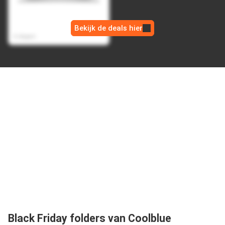
HP Pavilion SE 15-
fd1951nd
€ 715,00
Bekijk de deals hier
€ 639,00
6 dagen
Black Friday folders van Coolblue