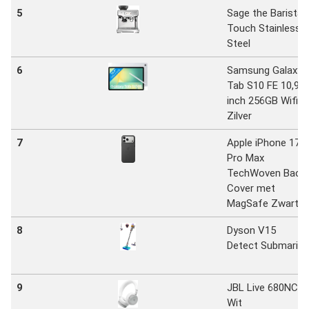
5
Sage the Barista
Touch Stainless
Steel
6
Samsung Galaxy
Tab S10 FE 10,9
inch 256GB Wifi
Zilver
7
Apple iPhone 17
Pro Max
TechWoven Back
Cover met
MagSafe Zwart
8
Dyson V15
Detect Submarine
9
JBL Live 680NC
Wit