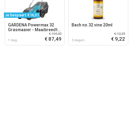
Je bespaart €16,51
GARDENA Powermax 32
Bach no.32 vine 20ml
Grasmaaier - Maaibreedte
€ 104,00
€ 12,29
32 cm - Gazons tot 200 m2
€ 87,49
€ 9,22
1 dag
3 dagen