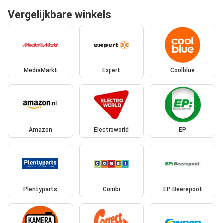
Vergelijkbare winkels
MediaMarkt
Expert
Coolblue
Amazon
Electroworld
EP
Plentyparts
Combi
EP Beerepoot