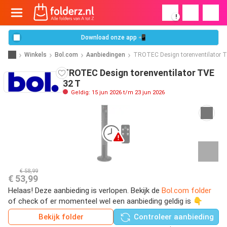
!
Download onze app 📲
Winkels
Bol.com
Aanbiedingen
TROTEC Design torenventilator 
TROTEC Design torenventilator TVE
32 T
Geldig: 15 jun 2026 t/m 23 jun 2026
€ 58,99
€ 53,99
Helaas! Deze aanbieding is verlopen. Bekijk de
Bol.com folder
of check of er momenteel wel een aanbieding geldig is 👇
Bekijk folder
Controleer aanbieding