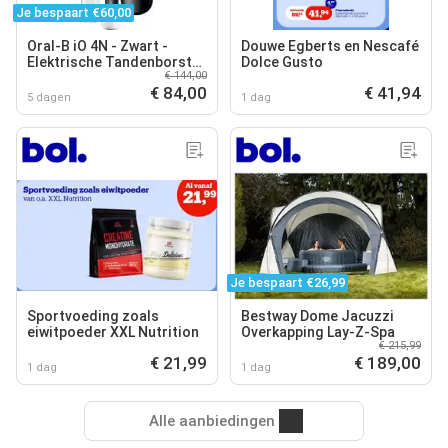
Je bespaart €60,00
Oral-B iO 4N - Zwart -
Douwe Egberts en Nescafé
Elektrische Tandenborstel
Dolce Gusto
€ 144,00
- Ontworpen Door Braun
€ 84,00
€ 41,94
5 dagen
1 dag
Je bespaart €26,99
Sportvoeding zoals
Bestway Dome Jacuzzi
eiwitpoeder XXL Nutrition
Overkapping Lay-Z-Spa
€ 215,99
€ 21,99
€ 189,00
1 dag
1 dag
Alle aanbiedingen