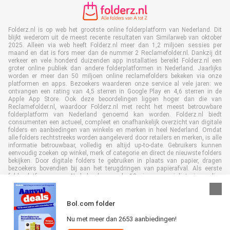
Folderz.nl is op web het grootste online folderplatform van Nederland. Dit
blijkt wederom uit de meest recente resultaten van Similarweb van oktober
2025. Alleen via web heeft Folderz.nl meer dan 1,2 miljoen sessies per
maand en dat is fors meer dan de nummer 2 Reclamefolder.nl. Dankzij dit
verkeer en vele honderd duizenden app installaties bereikt Folderz.nl een
groter online publiek dan andere folderplatformen in Nederland. Jaarlijks
worden er meer dan 50 miljoen online reclamefolders bekeken via onze
platformen en apps. Bezoekers waarderen onze service al vele jaren: we
ontvangen een rating van 4,5 sterren in Google Play en 4,6 sterren in de
Apple App Store. Ook deze beoordelingen liggen hoger dan die van
Reclamefolder.nl, waardoor Folderz.nl met recht het meest betrouwbare
folderplatform van Nederland genoemd kan worden. Folderz.nl biedt
consumenten een actueel, compleet en onafhankelijk overzicht van digitale
folders en aanbiedingen van winkels en merken in heel Nederland. Omdat
alle folders rechtstreeks worden aangeleverd door retailers en merken, is alle
informatie betrouwbaar, volledig en altijd up-to-date. Gebruikers kunnen
eenvoudig zoeken op winkel, merk of categorie en direct de nieuwste folders
bekijken. Door digitale folders te gebruiken in plaats van papier, dragen
bezoekers bovendien bij aan het terugdringen van papierafval. Als eerste
folderplatform van Nederland en al 19 jaar specialist in online
folderpublicaties, heeft Folderz.nl duurzame samenwerkingen opgebouwd
met retailers en merken. Hierdoor zijn we uitgegroeid tot de toonaangevende
speler in de digitale foldermarkt.
Bol.com folder
Nu met meer dan 2653 aanbiedingen!