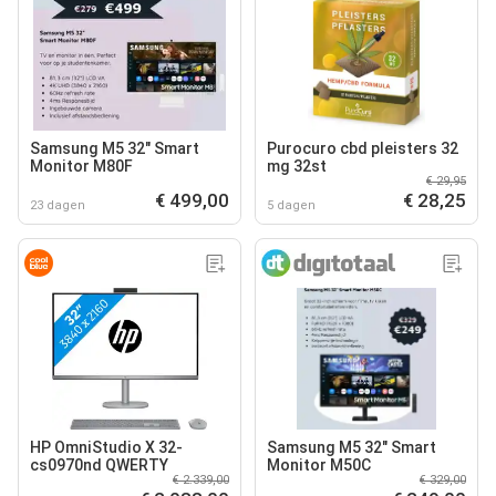
Samsung M5 32" Smart
Purocuro cbd pleisters 32
Monitor M80F
mg 32st
€ 29,95
€ 499,00
€ 28,25
23 dagen
5 dagen
HP OmniStudio X 32-
Samsung M5 32" Smart
cs0970nd QWERTY
Monitor M50C
€ 2.339,00
€ 329,00