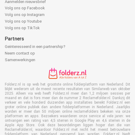
Aanmelden nieuwsbrief
Volg ons op Facebook
Volg ons op Instagram
Volg ons op Youtube
Volg ons op TikTok
Partners
Geïnteresseerd in een partnership?
Neem contact op
Samenwerkingen
Folderz.nl is op web het grootste online folderplatform van Nederland. Dit
blijkt wederom uit de meest recente resultaten van Similarweb van oktober
2025. Alleen via web heeft Folderz.nl meer dan 1,2 miljoen sessies per
maand en dat is fors meer dan de nummer 2 Reclamefolder.nl. Dankzij dit
verkeer en vele honderd duizenden app installaties bereikt Folderz.nl een
groter online publiek dan andere folderplatformen in Nederland. Jaarlijks
worden er meer dan 50 miljoen online reclamefolders bekeken via onze
platformen en apps. Bezoekers waarderen onze service al vele jaren: we
ontvangen een rating van 4,5 sterren in Google Play en 4,6 sterren in de
Apple App Store. Ook deze beoordelingen liggen hoger dan die van
Reclamefolder.nl, waardoor Folderz.nl met recht het meest betrouwbare
folderplatform van Nederland genoemd kan worden. Folderz.nl biedt