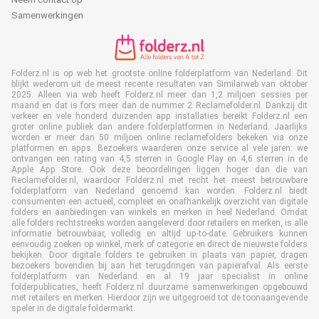
Samenwerkingen
Folderz.nl is op web het grootste online folderplatform van Nederland. Dit
blijkt wederom uit de meest recente resultaten van Similarweb van oktober
2025. Alleen via web heeft Folderz.nl meer dan 1,2 miljoen sessies per
maand en dat is fors meer dan de nummer 2 Reclamefolder.nl. Dankzij dit
verkeer en vele honderd duizenden app installaties bereikt Folderz.nl een
groter online publiek dan andere folderplatformen in Nederland. Jaarlijks
worden er meer dan 50 miljoen online reclamefolders bekeken via onze
platformen en apps. Bezoekers waarderen onze service al vele jaren: we
ontvangen een rating van 4,5 sterren in Google Play en 4,6 sterren in de
Apple App Store. Ook deze beoordelingen liggen hoger dan die van
Reclamefolder.nl, waardoor Folderz.nl met recht het meest betrouwbare
folderplatform van Nederland genoemd kan worden. Folderz.nl biedt
consumenten een actueel, compleet en onafhankelijk overzicht van digitale
folders en aanbiedingen van winkels en merken in heel Nederland. Omdat
alle folders rechtstreeks worden aangeleverd door retailers en merken, is alle
informatie betrouwbaar, volledig en altijd up-to-date. Gebruikers kunnen
eenvoudig zoeken op winkel, merk of categorie en direct de nieuwste folders
bekijken. Door digitale folders te gebruiken in plaats van papier, dragen
bezoekers bovendien bij aan het terugdringen van papierafval. Als eerste
folderplatform van Nederland en al 19 jaar specialist in online
folderpublicaties, heeft Folderz.nl duurzame samenwerkingen opgebouwd
met retailers en merken. Hierdoor zijn we uitgegroeid tot de toonaangevende
speler in de digitale foldermarkt.