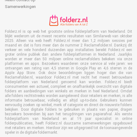
Samenwerkingen
Folderz.nl is op web het grootste online folderplatform van Nederland. Dit
blijkt wederom uit de meest recente resultaten van Similarweb van oktober
2025. Alleen via web heeft Folderz.nl meer dan 1,2 miljoen sessies per
maand en dat is fors meer dan de nummer 2 Reclamefolder.nl. Dankzij dit
verkeer en vele honderd duizenden app installaties bereikt Folderz.nl een
groter online publiek dan andere folderplatformen in Nederland. Jaarlijks
worden er meer dan 50 miljoen online reclamefolders bekeken via onze
platformen en apps. Bezoekers waarderen onze service al vele jaren: we
ontvangen een rating van 4,5 sterren in Google Play en 4,6 sterren in de
Apple App Store. Ook deze beoordelingen liggen hoger dan die van
Reclamefolder.nl, waardoor Folderz.nl met recht het meest betrouwbare
folderplatform van Nederland genoemd kan worden. Folderz.nl biedt
consumenten een actueel, compleet en onafhankelijk overzicht van digitale
folders en aanbiedingen van winkels en merken in heel Nederland. Omdat
alle folders rechtstreeks worden aangeleverd door retailers en merken, is alle
informatie betrouwbaar, volledig en altijd up-to-date. Gebruikers kunnen
eenvoudig zoeken op winkel, merk of categorie en direct de nieuwste folders
bekijken. Door digitale folders te gebruiken in plaats van papier, dragen
bezoekers bovendien bij aan het terugdringen van papierafval. Als eerste
folderplatform van Nederland en al 19 jaar specialist in online
folderpublicaties, heeft Folderz.nl duurzame samenwerkingen opgebouwd
met retailers en merken. Hierdoor zijn we uitgegroeid tot de toonaangevende
speler in de digitale foldermarkt.