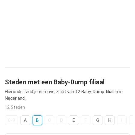
Steden met een Baby-Dump filiaal
Hieronder vind je een overzicht van 12 Baby-Dump filialen in
Nederland.
12 Steden
0-9
A
B
C
D
E
F
G
H
I