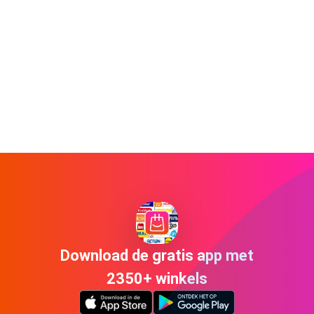
Download de gratis app met
2350+ winkels