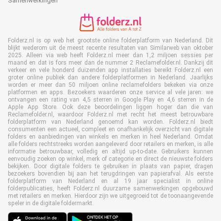
Samenwerkingen
Folderz.nl is op web het grootste online folderplatform van Nederland. Dit
blijkt wederom uit de meest recente resultaten van Similarweb van oktober
2025. Alleen via web heeft Folderz.nl meer dan 1,2 miljoen sessies per
maand en dat is fors meer dan de nummer 2 Reclamefolder.nl. Dankzij dit
verkeer en vele honderd duizenden app installaties bereikt Folderz.nl een
groter online publiek dan andere folderplatformen in Nederland. Jaarlijks
worden er meer dan 50 miljoen online reclamefolders bekeken via onze
platformen en apps. Bezoekers waarderen onze service al vele jaren: we
ontvangen een rating van 4,5 sterren in Google Play en 4,6 sterren in de
Apple App Store. Ook deze beoordelingen liggen hoger dan die van
Reclamefolder.nl, waardoor Folderz.nl met recht het meest betrouwbare
folderplatform van Nederland genoemd kan worden. Folderz.nl biedt
consumenten een actueel, compleet en onafhankelijk overzicht van digitale
folders en aanbiedingen van winkels en merken in heel Nederland. Omdat
alle folders rechtstreeks worden aangeleverd door retailers en merken, is alle
informatie betrouwbaar, volledig en altijd up-to-date. Gebruikers kunnen
eenvoudig zoeken op winkel, merk of categorie en direct de nieuwste folders
bekijken. Door digitale folders te gebruiken in plaats van papier, dragen
bezoekers bovendien bij aan het terugdringen van papierafval. Als eerste
folderplatform van Nederland en al 19 jaar specialist in online
folderpublicaties, heeft Folderz.nl duurzame samenwerkingen opgebouwd
met retailers en merken. Hierdoor zijn we uitgegroeid tot de toonaangevende
speler in de digitale foldermarkt.