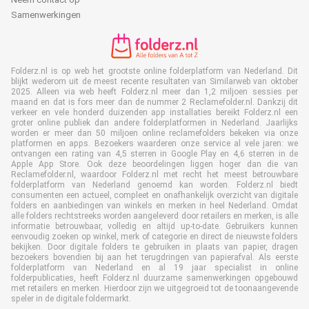
Samenwerkingen
Folderz.nl is op web het grootste online folderplatform van Nederland. Dit
blijkt wederom uit de meest recente resultaten van Similarweb van oktober
2025. Alleen via web heeft Folderz.nl meer dan 1,2 miljoen sessies per
maand en dat is fors meer dan de nummer 2 Reclamefolder.nl. Dankzij dit
verkeer en vele honderd duizenden app installaties bereikt Folderz.nl een
groter online publiek dan andere folderplatformen in Nederland. Jaarlijks
worden er meer dan 50 miljoen online reclamefolders bekeken via onze
platformen en apps. Bezoekers waarderen onze service al vele jaren: we
ontvangen een rating van 4,5 sterren in Google Play en 4,6 sterren in de
Apple App Store. Ook deze beoordelingen liggen hoger dan die van
Reclamefolder.nl, waardoor Folderz.nl met recht het meest betrouwbare
folderplatform van Nederland genoemd kan worden. Folderz.nl biedt
consumenten een actueel, compleet en onafhankelijk overzicht van digitale
folders en aanbiedingen van winkels en merken in heel Nederland. Omdat
alle folders rechtstreeks worden aangeleverd door retailers en merken, is alle
informatie betrouwbaar, volledig en altijd up-to-date. Gebruikers kunnen
eenvoudig zoeken op winkel, merk of categorie en direct de nieuwste folders
bekijken. Door digitale folders te gebruiken in plaats van papier, dragen
bezoekers bovendien bij aan het terugdringen van papierafval. Als eerste
folderplatform van Nederland en al 19 jaar specialist in online
folderpublicaties, heeft Folderz.nl duurzame samenwerkingen opgebouwd
met retailers en merken. Hierdoor zijn we uitgegroeid tot de toonaangevende
speler in de digitale foldermarkt.