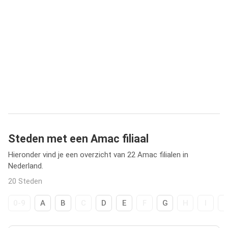
Steden met een Amac filiaal
Hieronder vind je een overzicht van 22 Amac filialen in
Nederland.
20 Steden
0-9
A
B
C
D
E
F
G
H
I