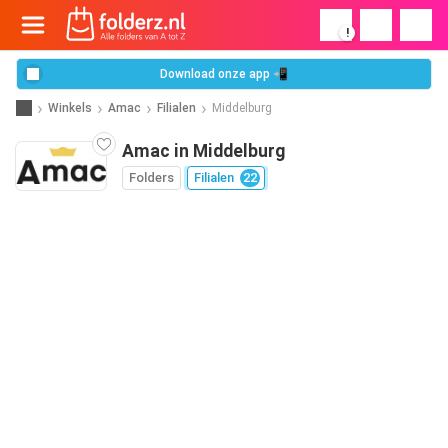
!
Download onze app 📲
Winkels
Amac
Filialen
Middelburg
Amac in Middelburg
Folders
Filialen
22