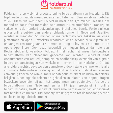
Folderz.nl is op web het grootste online folderplatform van Nederland. Dit
blijkt wederom uit de meest recente resultaten van Similarweb van oktober
2025. Alleen via web heeft Folderz.nl meer dan 1,2 miljoen sessies per
maand en dat is fors meer dan de nummer 2 Reclamefolder.nl. Dankzij dit
verkeer en vele honderd duizenden app installaties bereikt Folderz.nl een
groter online publiek dan andere folderplatformen in Nederland. Jaarlijks
worden er meer dan 50 miljoen online reclamefolders bekeken via onze
platformen en apps. Bezoekers waarderen onze service al vele jaren: we
ontvangen een rating van 4,5 sterren in Google Play en 4,6 sterren in de
Apple App Store. Ook deze beoordelingen liggen hoger dan die van
Reclamefolder.nl, waardoor Folderz.nl met recht het meest betrouwbare
folderplatform van Nederland genoemd kan worden. Folderz.nl biedt
consumenten een actueel, compleet en onafhankelijk overzicht van digitale
folders en aanbiedingen van winkels en merken in heel Nederland. Omdat
alle folders rechtstreeks worden aangeleverd door retailers en merken, is alle
informatie betrouwbaar, volledig en altijd up-to-date. Gebruikers kunnen
eenvoudig zoeken op winkel, merk of categorie en direct de nieuwste folders
bekijken. Door digitale folders te gebruiken in plaats van papier, dragen
bezoekers bovendien bij aan het terugdringen van papierafval. Als eerste
folderplatform van Nederland en al 19 jaar specialist in online
folderpublicaties, heeft Folderz.nl duurzame samenwerkingen opgebouwd
met retailers en merken. Hierdoor zijn we uitgegroeid tot de toonaangevende
speler in de digitale foldermarkt.