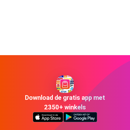
Download de gratis app met
2350+ winkels