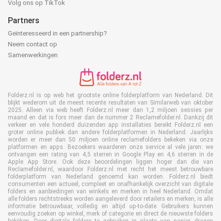
Volg ons op TikTok
Partners
Geïnteresseerd in een partnership?
Neem contact op
Samenwerkingen
Folderz.nl is op web het grootste online folderplatform van Nederland. Dit
blijkt wederom uit de meest recente resultaten van Similarweb van oktober
2025. Alleen via web heeft Folderz.nl meer dan 1,2 miljoen sessies per
maand en dat is fors meer dan de nummer 2 Reclamefolder.nl. Dankzij dit
verkeer en vele honderd duizenden app installaties bereikt Folderz.nl een
groter online publiek dan andere folderplatformen in Nederland. Jaarlijks
worden er meer dan 50 miljoen online reclamefolders bekeken via onze
platformen en apps. Bezoekers waarderen onze service al vele jaren: we
ontvangen een rating van 4,5 sterren in Google Play en 4,6 sterren in de
Apple App Store. Ook deze beoordelingen liggen hoger dan die van
Reclamefolder.nl, waardoor Folderz.nl met recht het meest betrouwbare
folderplatform van Nederland genoemd kan worden. Folderz.nl biedt
consumenten een actueel, compleet en onafhankelijk overzicht van digitale
folders en aanbiedingen van winkels en merken in heel Nederland. Omdat
alle folders rechtstreeks worden aangeleverd door retailers en merken, is alle
informatie betrouwbaar, volledig en altijd up-to-date. Gebruikers kunnen
eenvoudig zoeken op winkel, merk of categorie en direct de nieuwste folders
bekijken. Door digitale folders te gebruiken in plaats van papier, dragen