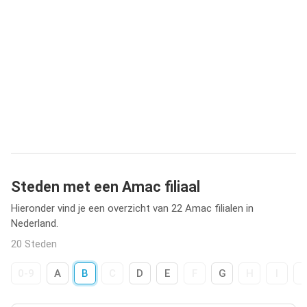
Steden met een Amac filiaal
Hieronder vind je een overzicht van 22 Amac filialen in
Nederland.
20 Steden
0-9
A
B
C
D
E
F
G
H
I