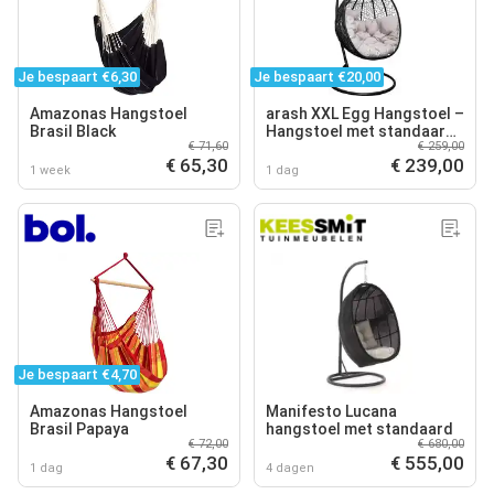
Je bespaart €6,30
Je bespaart €20,00
Amazonas Hangstoel
arash XXL Egg Hangstoel –
Brasil Black
Hangstoel met standaard
€ 71,60
€ 259,00
– Egg Chair – tot 150kg –
€ 65,30
€ 239,00
Lichtgrijs
1 week
1 dag
Je bespaart €4,70
Amazonas Hangstoel
Manifesto Lucana
Brasil Papaya
hangstoel met standaard
€ 72,00
€ 680,00
€ 67,30
€ 555,00
1 dag
4 dagen