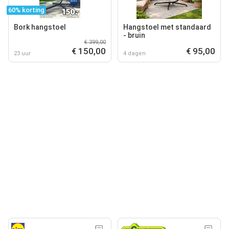
60% korting
Bork hangstoel
Hangstoel met standaard
- bruin
€ 399,00
€ 150,00
€ 95,00
23 uur
4 dagen