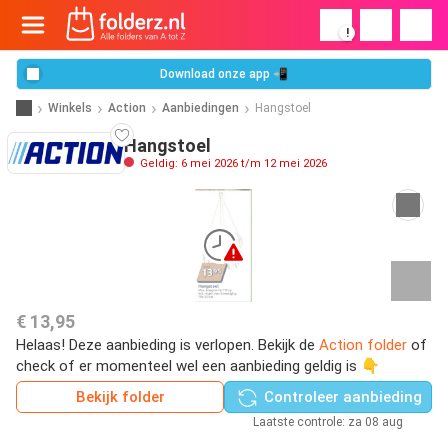
!
Download onze app 📲
Winkels
Action
Aanbiedingen
Hangstoel
Hangstoel
Geldig: 6 mei 2026 t/m 12 mei 2026
€ 13,95
Helaas! Deze aanbieding is verlopen. Bekijk de
Action folder
of
check of er momenteel wel een aanbieding geldig is 👇
Bekijk folder
Controleer aanbieding
Laatste controle: za 08 aug