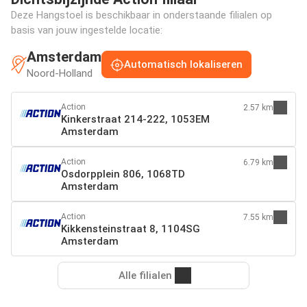
Deze Hangstoel is beschikbaar in onderstaande filialen op
basis van jouw ingestelde locatie:
Amsterdam
Automatisch lokaliseren
Noord-Holland
Action
2.57 km
Kinkerstraat 214-222, 1053EM
Amsterdam
Action
6.79 km
Osdorpplein 806, 1068TD
Amsterdam
Action
7.55 km
Kikkensteinstraat 8, 1104SG
Amsterdam
Alle filialen