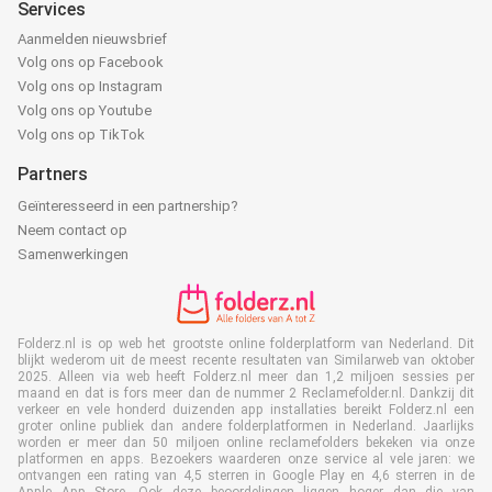
Services
Aanmelden nieuwsbrief
Volg ons op Facebook
Volg ons op Instagram
Volg ons op Youtube
Volg ons op TikTok
Partners
Geïnteresseerd in een partnership?
Neem contact op
Samenwerkingen
Folderz.nl is op web het grootste online folderplatform van Nederland. Dit
blijkt wederom uit de meest recente resultaten van Similarweb van oktober
2025. Alleen via web heeft Folderz.nl meer dan 1,2 miljoen sessies per
maand en dat is fors meer dan de nummer 2 Reclamefolder.nl. Dankzij dit
verkeer en vele honderd duizenden app installaties bereikt Folderz.nl een
groter online publiek dan andere folderplatformen in Nederland. Jaarlijks
worden er meer dan 50 miljoen online reclamefolders bekeken via onze
platformen en apps. Bezoekers waarderen onze service al vele jaren: we
ontvangen een rating van 4,5 sterren in Google Play en 4,6 sterren in de
Apple App Store. Ook deze beoordelingen liggen hoger dan die van