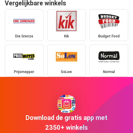
Vergelijkbare winkels
Die Grenze
Kik
Budget Food
Prijsmepper
SoLow
Normal
Download de gratis app met
2350+ winkels