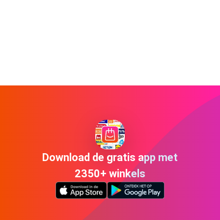
Download de gratis app met
2350+ winkels