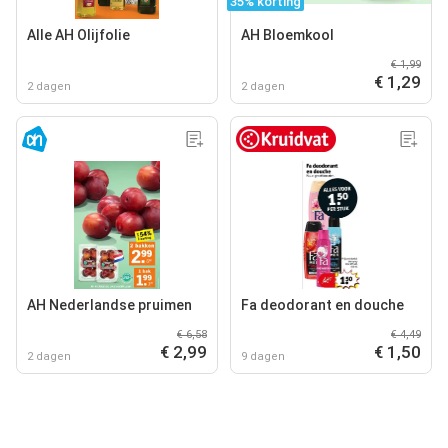
35% korting
Alle AH Olijfolie
AH Bloemkool
€ 1,99
€ 1,29
2 dagen
2 dagen
AH Nederlandse pruimen
Fa deodorant en douche
€ 6,58
€ 4,49
€ 2,99
€ 1,50
2 dagen
9 dagen