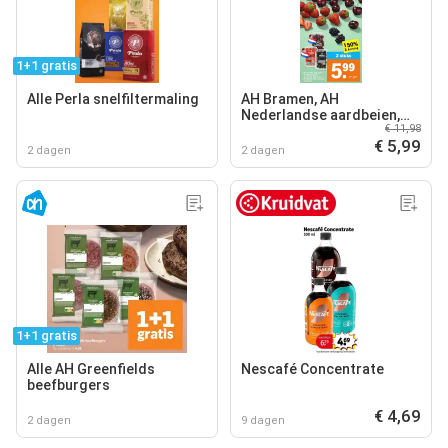
1+1 gratis
Alle Perla snelfiltermaling
AH Bramen, AH
Nederlandse aardbeien,
€ 11,98
AH Nederlandse kersen
€ 5,99
2 dagen
2 dagen
1+1 gratis
Alle AH Greenfields
Nescafé Concentrate
beefburgers
€ 4,69
2 dagen
9 dagen