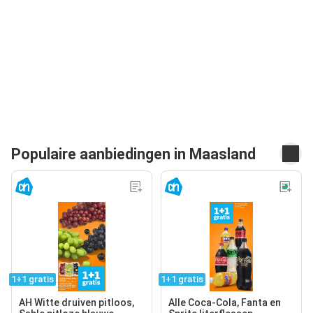
Populaire aanbiedingen in Maasland
1+1 gratis
1+1 gratis
AH Witte druiven pitloos,
Alle Coca-Cola, Fanta en