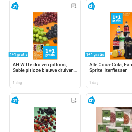
1+1 gratis
1+1 gratis
AH Witte druiven pitloos,
Alle Coca-Cola, Fan
Sable pitloze blauwe druiven,
Sprite literflessen
AH Cotton sweet pitloze
rode druiven
1 dag
1 dag