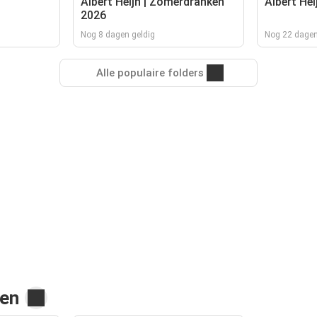
Albert Heijn | Zomerdranken
Albert Hei
2026
Nog 8 dagen geldig
Nog 22 dagen
Alle populaire folders
den