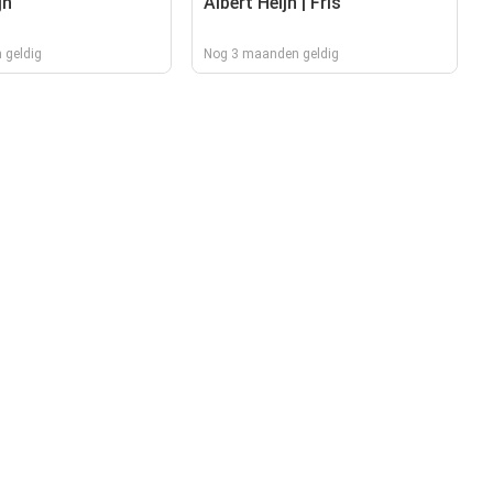
jn
Albert Heijn | Fris
 geldig
Nog 3 maanden geldig