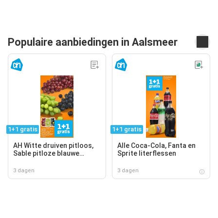
Populaire aanbiedingen in Aalsmeer
1+1 gratis
1+1 gratis
AH Witte druiven pitloos,
Alle Coca-Cola, Fanta en
Sable pitloze blauwe
Sprite literflessen
druiven, AH Cotton sweet
pitloze rode druiven
3 dagen
3 dagen