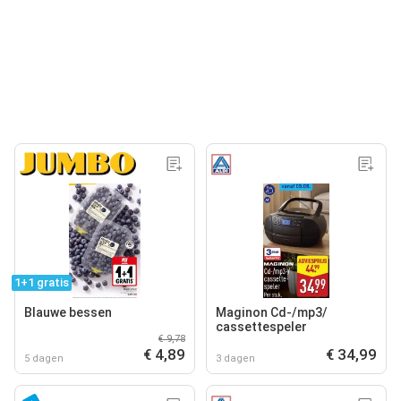
1+1 gratis
Blauwe bessen
Maginon Cd-/mp3‍/
cassettespeler
€ 9,78
€ 4,89
€ 34,99
5 dagen
3 dagen