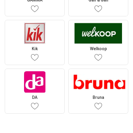
GAMMA
Gall & Gall
Kik
Welkoop
DA
Bruna