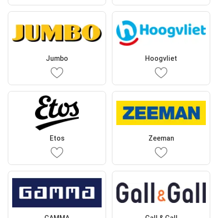
Jumbo
Hoogvliet
Etos
Zeeman