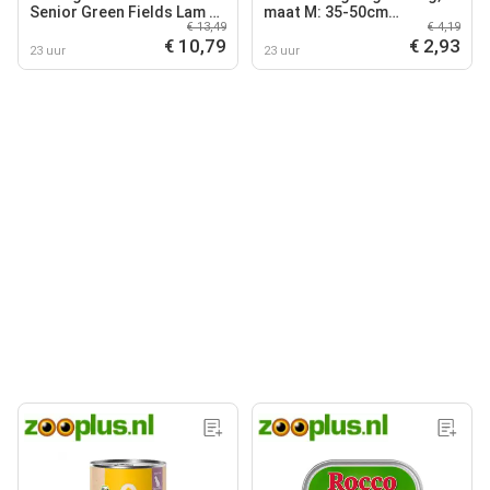
Senior Green Fields Lam &
maat M: 35-50cm
€ 13,49
€ 4,19
Kip natvoer voor honden
nekomtrek hond
€ 10,79
€ 2,93
23 uur
23 uur