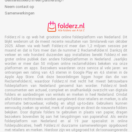
Geïnteresseerd in een partnership?
Neem contact op
Samenwerkingen
Folderz.nl is op web het grootste online folderplatform van Nederland. Dit
blijkt wederom uit de meest recente resultaten van Similarweb van oktober
2025. Alleen via web heeft Folderz.nl meer dan 1,2 miljoen sessies per
maand en dat is fors meer dan de nummer 2 Reclamefolder.nl. Dankzij dit
verkeer en vele honderd duizenden app installaties bereikt Folderz.nl een
groter online publiek dan andere folderplatformen in Nederland. Jaarlijks
worden er meer dan 50 miljoen online reclamefolders bekeken via onze
platformen en apps. Bezoekers waarderen onze service al vele jaren: we
ontvangen een rating van 4,5 sterren in Google Play en 4,6 sterren in de
Apple App Store. Ook deze beoordelingen liggen hoger dan die van
Reclamefolder.nl, waardoor Folderz.nl met recht het meest betrouwbare
folderplatform van Nederland genoemd kan worden. Folderz.nl biedt
consumenten een actueel, compleet en onafhankelijk overzicht van digitale
folders en aanbiedingen van winkels en merken in heel Nederland. Omdat
alle folders rechtstreeks worden aangeleverd door retailers en merken, is alle
informatie betrouwbaar, volledig en altijd up-to-date. Gebruikers kunnen
eenvoudig zoeken op winkel, merk of categorie en direct de nieuwste folders
bekijken. Door digitale folders te gebruiken in plaats van papier, dragen
bezoekers bovendien bij aan het terugdringen van papierafval. Als eerste
folderplatform van Nederland en al 19 jaar specialist in online
folderpublicaties, heeft Folderz.nl duurzame samenwerkingen opgebouwd
met retailers en merken. Hierdoor zijn we uitgegroeid tot de toonaangevende