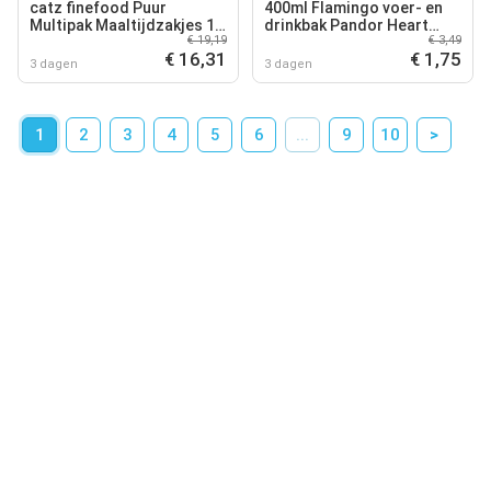
catz finefood Puur
400ml Flamingo voer- en
Multipak Maaltijdzakjes 12
drinkbak Pandor Heart
€ 19,19
€ 3,49
x 80/85 g Kattenvoer -
blauw voor honden
€ 16,31
€ 1,75
Multipak 1
3 dagen
3 dagen
1
2
3
4
5
6
...
9
10
>