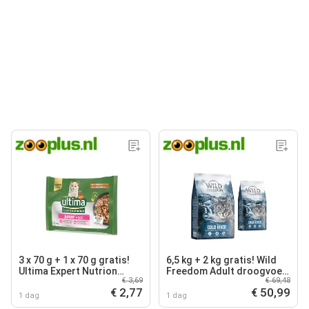
3 x 70 g + 1 x 70 g gratis!
6,5 kg + 2 kg gratis! Wild
Ultima Expert Nutrion
Freedom Adult droogvoer
€ 3,69
€ 69,48
natvoer voor katten -
voor katten 8,5 kg - Cold
€ 2,77
€ 50,99
Junior Kip & Zalm
River met Zalm
1 dag
1 dag