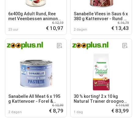
6x400g Adult Rund, Ree
Sanabelle Vlees in Saus 6 x
met Veenbessen animonda
380 g Kattenvoer - Rund &
€ 12,19
€ 16,79
Carny Kattenvoer
Kalkoen
€ 10,97
€ 13,43
23 uur
2 dagen
Sanabelle All Meat 6 x 195
30 % korting! 2 x 10 kg
g Kattenvoer - Forel &
Natural Trainer droogvoer
€ 10,99
€ 119,98
Rund
voor katten - Kip
€ 8,79
€ 83,99
2 dagen
1 dag