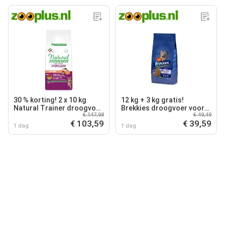
30 % korting! 2 x 10 kg
12 kg + 3 kg gratis!
Natural Trainer droogvoer
Brekkies droogvoer voor
€ 147,98
€ 49,49
voor katten - Zalm
katten 15 kg - Compleet
€ 103,59
€ 39,59
Kattenvoer (15kg)
1 dag
1 dag