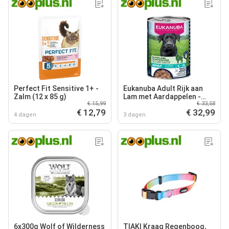
Perfect Fit Sensitive 1+ -
Eukanuba Adult Rijk aan
Zalm (12 x 85 g)
Lam met Aardappelen -
€ 15,99
€ 33,58
Dubbelpak: 12 x 400 g
€ 12,79
€ 32,99
4 dagen
3 dagen
6x300g Wolf of Wilderness
TIAKI Kraag Regenboog,