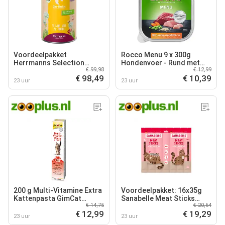
Voordeelpakket
Rocco Menu 9 x 300g
Herrmanns Selection
Hondenvoer - Rund met
€ 99,98
€ 12,99
Sensible 24 x 400 g - Bio
Gevogelte
€ 98,49
€ 10,39
kip met bio wortel & bio
23 uur
23 uur
rijst
200 g Multi-Vitamine Extra
Voordeelpakket: 16x35g
Kattenpasta GimCat
Sanabelle Meat Sticks
€ 14,75
€ 20,64
Kattensnack
Zalm & Forel Katten
€ 12,99
€ 19,29
Snacks
23 uur
23 uur