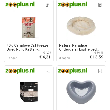
40 g Carnilove Cat Freeze
Natural Paradise
Dried Rund Katten­
Onderdelen knuffelbed
€ 4,79
€ 16,99
snoepjes
rond A/G Ø 48 cm, creme
€ 4,31
€ 13,59
Kat
3 dagen
3 dagen