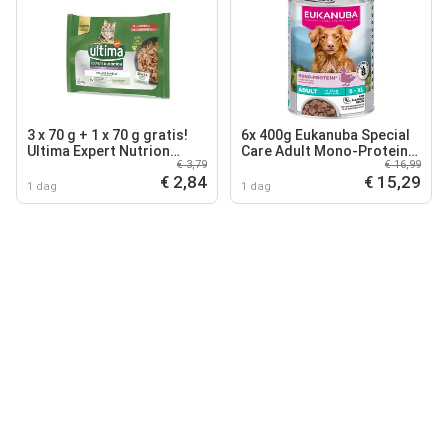
3 x 70 g + 1 x 70 g gratis!
6x 400g Eukanuba Special
Ultima Expert Nutrion
Care Adult Mono-Protein
€ 3,79
€ 16,99
natvoer voor katten -
mit Ente Hundefutter nass
€ 2,84
€ 15,29
Haarbal Rund & Zalm
1 dag
1 dag