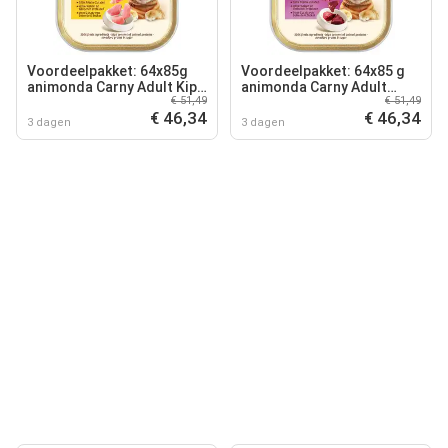
Voordeelpakket: 64x85g
Voordeelpakket: 64x85 g
animonda Carny Adult Kip
animonda Carny Adult
€ 51,49
€ 51,49
& Kaas nat kattenvoer
Rund & Fazant nat
€ 46,34
€ 46,34
kattenvoer
3 dagen
3 dagen