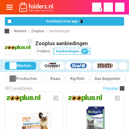
!
Download onze app 📲
Winkels
Zooplus
Aanbiedingen
Zooplus aanbiedingen
Folders
Aanbiedingen
307
Merken
Producten
Kaas
Kipfilet
Aardappelen
307 resultaten
Populair