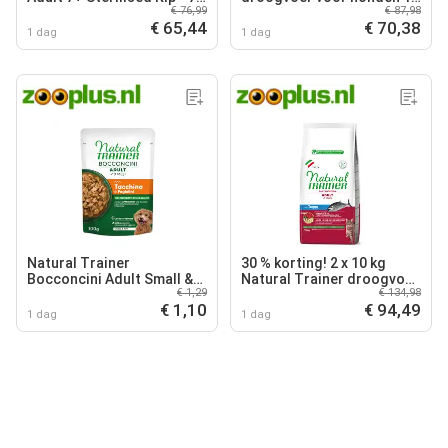
€ 76,99
€ 87,98
kg
kg
€ 65,44
€ 70,38
1 dag
1 dag
Natural Trainer
30 % korting! 2 x 10 kg
Bocconcini Adult Small &
Natural Trainer droogvoer
€ 1,29
€ 134,98
Toy Hapjes in Saus - 100 g
voor katten - Tonijn
€ 1,10
€ 94,49
Kalkoen
1 dag
1 dag