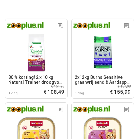
30 % korting! 2 x 10 kg
2x12kg Burns Sensitive
Natural Trainer droogvoer
graanvrij eend & Aardappel
€ 154,98
€ 157,98
voor katten - Kalkoen
droogvoer voor honden
€ 108,49
€ 155,99
1 dag
1 dag