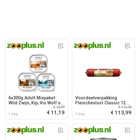
6x300g Adult Mixpaket:
Voordeelverpakking
Wild Zwijn, Kip, Vis Wolf of
Fleischeslust Classic 12 x
€ 13,99
€ 115,98
Wilderness Hondenvoer
800 g - Puur paard met
€ 11,19
€ 113,99
aardappel
1 dag
1 dag