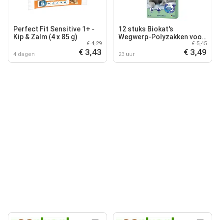
Perfect Fit Sensitive 1+ -
12 stuks Biokat's
Kip & Zalm (4 x 85 g)
Wegwerp-Polyzakken voor
€ 4,29
€ 5,45
Kattenbakken
€ 3,43
€ 3,49
4 dagen
23 uur