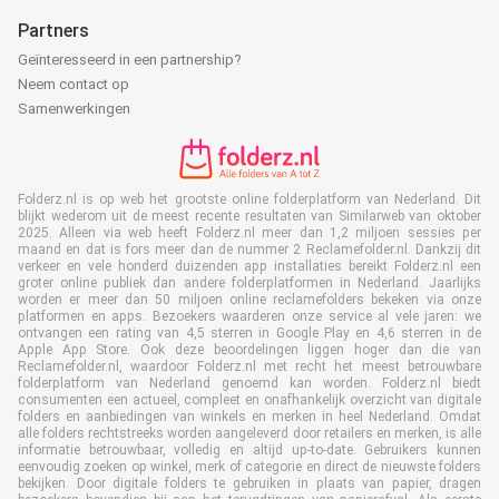
Partners
Geïnteresseerd in een partnership?
Neem contact op
Samenwerkingen
Folderz.nl is op web het grootste online folderplatform van Nederland. Dit
blijkt wederom uit de meest recente resultaten van Similarweb van oktober
2025. Alleen via web heeft Folderz.nl meer dan 1,2 miljoen sessies per
maand en dat is fors meer dan de nummer 2 Reclamefolder.nl. Dankzij dit
verkeer en vele honderd duizenden app installaties bereikt Folderz.nl een
groter online publiek dan andere folderplatformen in Nederland. Jaarlijks
worden er meer dan 50 miljoen online reclamefolders bekeken via onze
platformen en apps. Bezoekers waarderen onze service al vele jaren: we
ontvangen een rating van 4,5 sterren in Google Play en 4,6 sterren in de
Apple App Store. Ook deze beoordelingen liggen hoger dan die van
Reclamefolder.nl, waardoor Folderz.nl met recht het meest betrouwbare
folderplatform van Nederland genoemd kan worden. Folderz.nl biedt
consumenten een actueel, compleet en onafhankelijk overzicht van digitale
folders en aanbiedingen van winkels en merken in heel Nederland. Omdat
alle folders rechtstreeks worden aangeleverd door retailers en merken, is alle
informatie betrouwbaar, volledig en altijd up-to-date. Gebruikers kunnen
eenvoudig zoeken op winkel, merk of categorie en direct de nieuwste folders
bekijken. Door digitale folders te gebruiken in plaats van papier, dragen