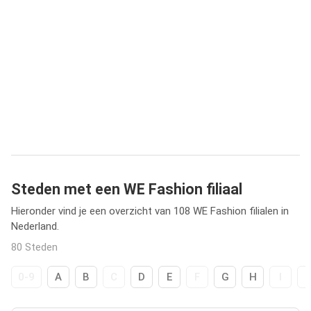
Steden met een WE Fashion filiaal
Hieronder vind je een overzicht van 108 WE Fashion filialen in
Nederland.
80 Steden
0-9
A
B
C
D
E
F
G
H
I