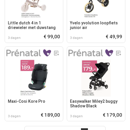
Little dutch 4 in 1
Yvelo yvolution loopfiets
driewieler met duwstang
junior air
€ 99,00
€ 49,99
3 dagen
3 dagen
Maxi-Cosi Kore Pro
Easywalker Miley2 buggy
Shadow Black
€ 189,00
€ 179,00
3 dagen
3 dagen