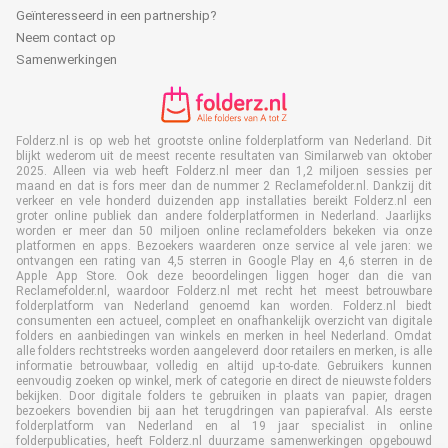
Geïnteresseerd in een partnership?
Neem contact op
Samenwerkingen
Folderz.nl is op web het grootste online folderplatform van Nederland. Dit
blijkt wederom uit de meest recente resultaten van Similarweb van oktober
2025. Alleen via web heeft Folderz.nl meer dan 1,2 miljoen sessies per
maand en dat is fors meer dan de nummer 2 Reclamefolder.nl. Dankzij dit
verkeer en vele honderd duizenden app installaties bereikt Folderz.nl een
groter online publiek dan andere folderplatformen in Nederland. Jaarlijks
worden er meer dan 50 miljoen online reclamefolders bekeken via onze
platformen en apps. Bezoekers waarderen onze service al vele jaren: we
ontvangen een rating van 4,5 sterren in Google Play en 4,6 sterren in de
Apple App Store. Ook deze beoordelingen liggen hoger dan die van
Reclamefolder.nl, waardoor Folderz.nl met recht het meest betrouwbare
folderplatform van Nederland genoemd kan worden. Folderz.nl biedt
consumenten een actueel, compleet en onafhankelijk overzicht van digitale
folders en aanbiedingen van winkels en merken in heel Nederland. Omdat
alle folders rechtstreeks worden aangeleverd door retailers en merken, is alle
informatie betrouwbaar, volledig en altijd up-to-date. Gebruikers kunnen
eenvoudig zoeken op winkel, merk of categorie en direct de nieuwste folders
bekijken. Door digitale folders te gebruiken in plaats van papier, dragen
bezoekers bovendien bij aan het terugdringen van papierafval. Als eerste
folderplatform van Nederland en al 19 jaar specialist in online
folderpublicaties, heeft Folderz.nl duurzame samenwerkingen opgebouwd