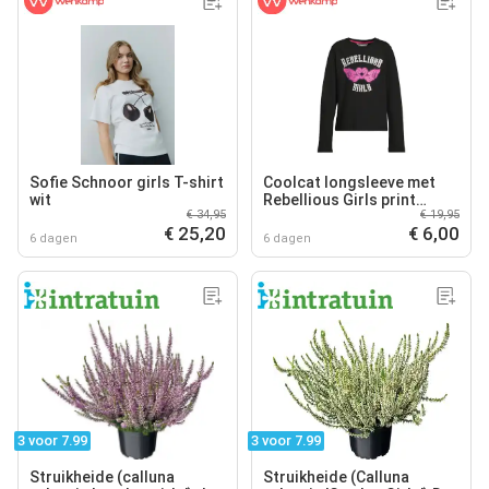
Sofie Schnoor girls T-shirt
Coolcat longsleeve met
wit
Rebellious Girls print
€ 34,95
€ 19,95
Michelle zwart
€ 25,20
€ 6,00
6 dagen
6 dagen
3 voor 7.99
3 voor 7.99
Struikheide (calluna
Struikheide (Calluna