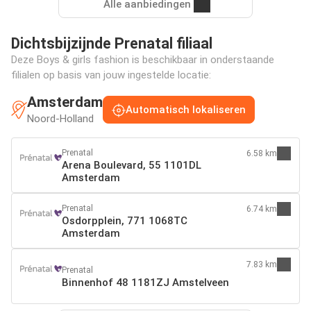
Alle aanbiedingen
Dichtsbijzijnde Prenatal filiaal
Deze Boys & girls fashion is beschikbaar in onderstaande
filialen op basis van jouw ingestelde locatie:
Amsterdam
Automatisch lokaliseren
Noord-Holland
Prenatal
6.58 km
Arena Boulevard, 55 1101DL
Amsterdam
Prenatal
6.74 km
Osdorpplein, 771 1068TC
Amsterdam
7.83 km
Prenatal
Binnenhof 48 1181ZJ Amstelveen