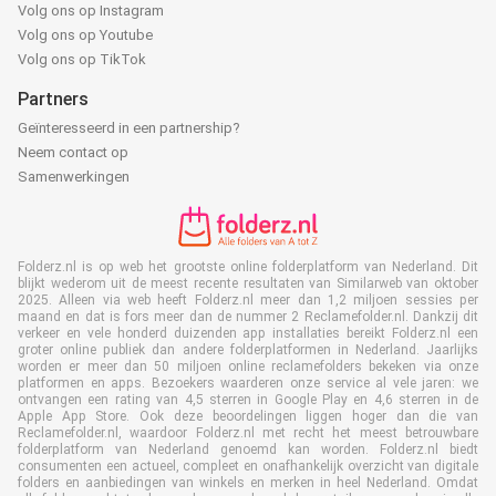
Volg ons op Instagram
Volg ons op Youtube
Volg ons op TikTok
Partners
Geïnteresseerd in een partnership?
Neem contact op
Samenwerkingen
Folderz.nl is op web het grootste online folderplatform van Nederland. Dit
blijkt wederom uit de meest recente resultaten van Similarweb van oktober
2025. Alleen via web heeft Folderz.nl meer dan 1,2 miljoen sessies per
maand en dat is fors meer dan de nummer 2 Reclamefolder.nl. Dankzij dit
verkeer en vele honderd duizenden app installaties bereikt Folderz.nl een
groter online publiek dan andere folderplatformen in Nederland. Jaarlijks
worden er meer dan 50 miljoen online reclamefolders bekeken via onze
platformen en apps. Bezoekers waarderen onze service al vele jaren: we
ontvangen een rating van 4,5 sterren in Google Play en 4,6 sterren in de
Apple App Store. Ook deze beoordelingen liggen hoger dan die van
Reclamefolder.nl, waardoor Folderz.nl met recht het meest betrouwbare
folderplatform van Nederland genoemd kan worden. Folderz.nl biedt
consumenten een actueel, compleet en onafhankelijk overzicht van digitale
folders en aanbiedingen van winkels en merken in heel Nederland. Omdat