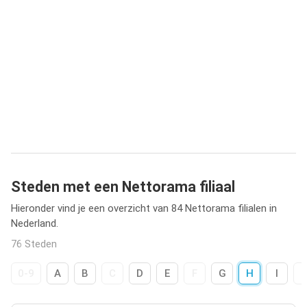
Steden met een Nettorama filiaal
Hieronder vind je een overzicht van 84 Nettorama filialen in
Nederland.
76 Steden
0-9
A
B
C
D
E
F
G
H
I