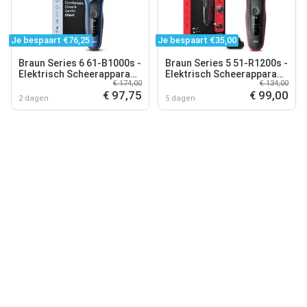
Je bespaart €76,25
Je bespaart €35,00
Braun Series 6 61-B1000s -
Braun Series 5 51-R1200s -
Elektrisch Scheerapparaat
Elektrisch Scheerapparaat
€ 174,00
€ 134,00
Mannen - Blauw
Mannen - Met
€ 97,75
€ 99,00
Precisietrimmer - Rood
2 dagen
5 dagen