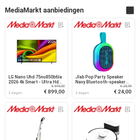
MediaMarkt aanbiedingen
LG Nano Uhd 75nu850b6la
Jlab Pop Party Speaker
2026 4k Smart - Ultra Hd
Navy Bluetooth-speaker
€ 949,00
€ 29,99
Led-tv 75 Inch
Blauw
€ 899,00
€ 24,00
2 dagen
2 dagen