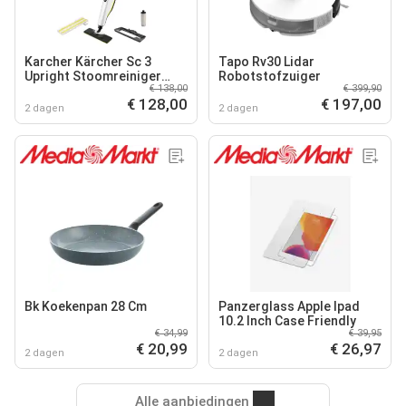
Karcher Kärcher Sc 3
Tapo Rv30 Lidar
Upright Stoomreiniger
Robotstofzuiger
€ 138,00
€ 399,90
Stoomreiniger Wit
€ 128,00
€ 197,00
2 dagen
2 dagen
Bk Koekenpan 28 Cm
Panzerglass Apple Ipad
10.2 Inch Case Friendly
€ 34,99
€ 39,95
€ 20,99
€ 26,97
2 dagen
2 dagen
Alle aanbiedingen