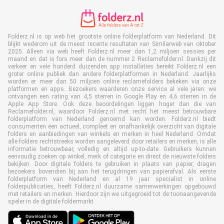
Folderz.nl is op web het grootste online folderplatform van Nederland. Dit
blijkt wederom uit de meest recente resultaten van Similarweb van oktober
2025. Alleen via web heeft Folderz.nl meer dan 1,2 miljoen sessies per
maand en dat is fors meer dan de nummer 2 Reclamefolder.nl. Dankzij dit
verkeer en vele honderd duizenden app installaties bereikt Folderz.nl een
groter online publiek dan andere folderplatformen in Nederland. Jaarlijks
worden er meer dan 50 miljoen online reclamefolders bekeken via onze
platformen en apps. Bezoekers waarderen onze service al vele jaren: we
ontvangen een rating van 4,5 sterren in Google Play en 4,6 sterren in de
Apple App Store. Ook deze beoordelingen liggen hoger dan die van
Reclamefolder.nl, waardoor Folderz.nl met recht het meest betrouwbare
folderplatform van Nederland genoemd kan worden. Folderz.nl biedt
consumenten een actueel, compleet en onafhankelijk overzicht van digitale
folders en aanbiedingen van winkels en merken in heel Nederland. Omdat
alle folders rechtstreeks worden aangeleverd door retailers en merken, is alle
informatie betrouwbaar, volledig en altijd up-to-date. Gebruikers kunnen
eenvoudig zoeken op winkel, merk of categorie en direct de nieuwste folders
bekijken. Door digitale folders te gebruiken in plaats van papier, dragen
bezoekers bovendien bij aan het terugdringen van papierafval. Als eerste
folderplatform van Nederland en al 19 jaar specialist in online
folderpublicaties, heeft Folderz.nl duurzame samenwerkingen opgebouwd
met retailers en merken. Hierdoor zijn we uitgegroeid tot de toonaangevende
speler in de digitale foldermarkt.