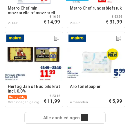
Metro Chef mini
Metro Chef runderbiefstuk
mozzarella of mozzarella
€ 16,34
€ 63,98
parels
€ 14,99
€ 31,99
23 uur
23 uur
Hertog Jan of Bud pils krat
Aro toiletpapier
incl. 0.0%
€ 23,16
Bijna geldig
€ 11,99
€ 5,99
Over 2 dagen geldig
4 maanden
Alle aanbiedingen