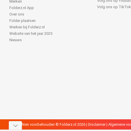
Volg ons op Youtub
Merken
Volg ons op TikTo
Folderz.nl App
Over ons
Folder plaatsen
Werken bij Folderz.nl
Website van het jaar 2025
Nieuws
Alle rechten voorbehouden © Folderz.nl 2026 |
Disclaimer
|
Algemene vo