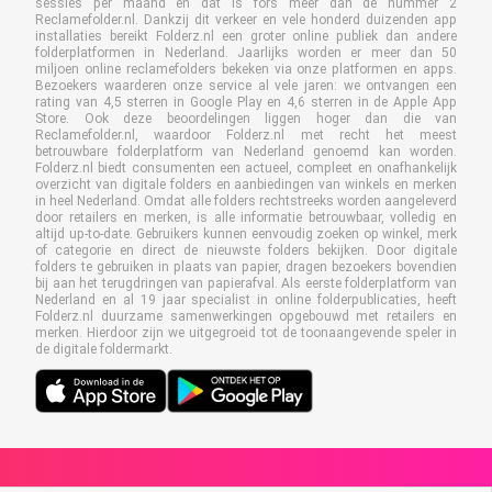
sessies per maand en dat is fors meer dan de nummer 2
Reclamefolder.nl. Dankzij dit verkeer en vele honderd duizenden app
installaties bereikt Folderz.nl een groter online publiek dan andere
folderplatformen in Nederland. Jaarlijks worden er meer dan 50
miljoen online reclamefolders bekeken via onze platformen en apps.
Bezoekers waarderen onze service al vele jaren: we ontvangen een
rating van 4,5 sterren in Google Play en 4,6 sterren in de Apple App
Store. Ook deze beoordelingen liggen hoger dan die van
Reclamefolder.nl, waardoor Folderz.nl met recht het meest
betrouwbare folderplatform van Nederland genoemd kan worden.
Folderz.nl biedt consumenten een actueel, compleet en onafhankelijk
overzicht van digitale folders en aanbiedingen van winkels en merken
in heel Nederland. Omdat alle folders rechtstreeks worden aangeleverd
door retailers en merken, is alle informatie betrouwbaar, volledig en
altijd up-to-date. Gebruikers kunnen eenvoudig zoeken op winkel, merk
of categorie en direct de nieuwste folders bekijken. Door digitale
folders te gebruiken in plaats van papier, dragen bezoekers bovendien
bij aan het terugdringen van papierafval. Als eerste folderplatform van
Nederland en al 19 jaar specialist in online folderpublicaties, heeft
Folderz.nl duurzame samenwerkingen opgebouwd met retailers en
merken. Hierdoor zijn we uitgegroeid tot de toonaangevende speler in
de digitale foldermarkt.