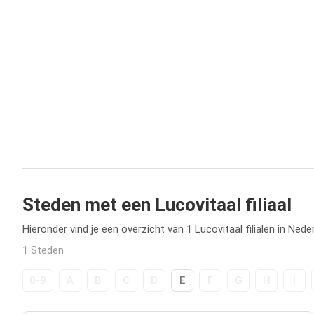
Steden met een Lucovitaal filiaal
Hieronder vind je een overzicht van 1 Lucovitaal filialen in Nede
1 Steden
0-9
A
B
C
D
E
F
G
H
I