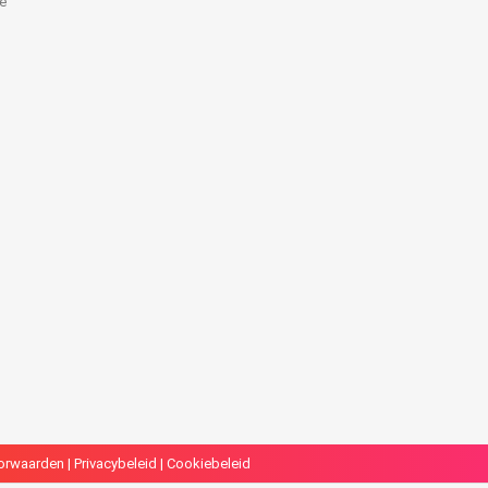
e
k
orwaarden
|
Privacybeleid
|
Cookiebeleid