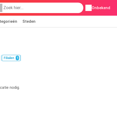
Onbekend
tegorieën
Steden
Filialen
1
catie nodig.