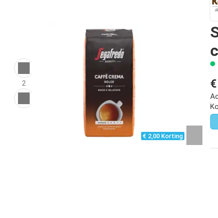
S
€
2
Ac
Ko
€ 2,00 Korting