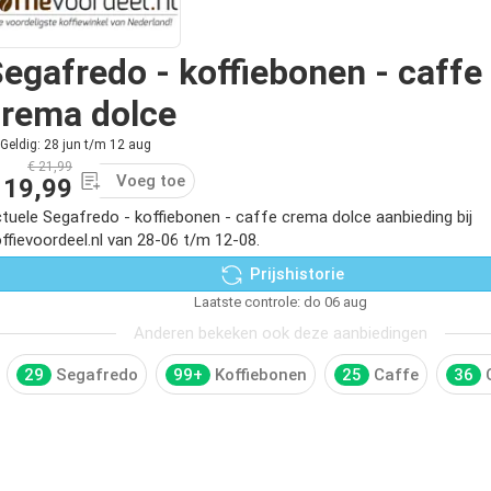
egafredo - koffiebonen - caffe
crema dolce
Geldig: 28 jun t/m 12 aug
€ 21,99
Voeg toe
 19,99
tuele Segafredo - koffiebonen - caffe crema dolce aanbieding bij
ffievoordeel.nl van 28-06 t/m 12-08.
Prijshistorie
Laatste controle: do 06 aug
Anderen bekeken ook deze aanbiedingen
29
Segafredo
99+
Koffiebonen
25
Caffe
36