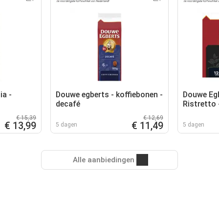
ia -
Douwe egberts - koffiebonen -
Douwe Eg
decafé
Ristretto 
€ 15,39
€ 12,69
€ 13,99
€ 11,49
5 dagen
5 dagen
Alle aanbiedingen