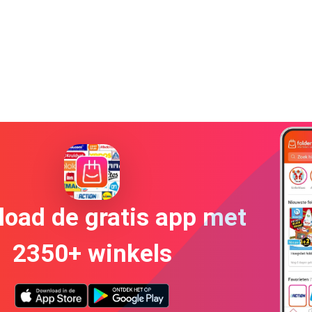
oad de gratis app met
2350+ winkels