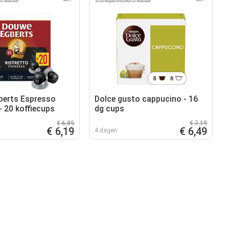
berts Espresso
Dolce gusto cappucino - 16
- 20 koffiecups
dg cups
€ 6,89
€ 7,19
€ 6,19
€ 6,49
4 dagen