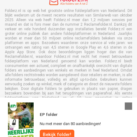
Folderz.nl is op web het grootste online folderplatform van Nederland. Dit
blijkt wederom uit de meest recente resultaten van Similarweb van oktober
2025. Alleen via web heeft Folderz.nl meer dan 1,2 miljoen sessies per
maand en dat is fors meer dan de nummer 2 Reclamefolder.nl. Dankzij dit
verkeer en vele honderd duizenden app installaties bereikt Folderz.nl een
groter online publiek dan andere folderplatformen in Nederland. Jaarlijks
worden er meer dan 50 miljoen online reclamefolders bekeken via onze
platformen en apps. Bezoekers waarderen onze service al vele jaren: we
ontvangen een rating van 4,5 sterren in Google Play en 4,6 sterren in de
Apple App Store. Ook deze beoordelingen liggen hoger dan die van
Reclamefolder.nl, waardoor Folderz.nl met recht het meest betrouwbare
folderplatform van Nederland genoemd kan worden. Folderz.nl biedt
consumenten een actueel, compleet en onafhankelijk overzicht van digitale
folders en aanbiedingen van winkels en merken in heel Nederland. Omdat
alle folders rechtstreeks worden aangeleverd door retailers en merken, is alle
informatie betrouwbaar, volledig en altijd up-to-date. Gebruikers kunnen
eenvoudig zoeken op winkel, merk of categorie en direct de nieuwste folders
bekijken. Door digitale folders te gebruiken in plaats van papier, dragen
bezoekers bovendien bij aan het terugdringen van papierafval. Als eerste
folderplatform van Nederland en al 19 jaar specialist in online
folderpublicaties, heeft Folderz.nl duurzame samenwerkingen opgebouwd
met retailers en merken. Hierdoor zijn we uitgegroeid tot de toonaangevende
speler in de digitale foldermarkt.
EP folder
Nu met meer dan 80 aanbiedingen!
Bekijk folder!