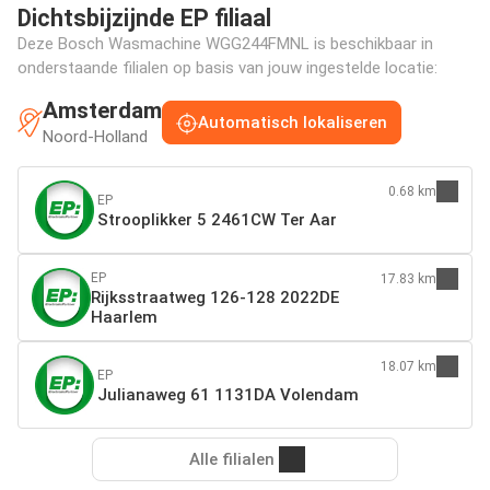
Dichtsbijzijnde EP filiaal
Deze Bosch Wasmachine WGG244FMNL is beschikbaar in
onderstaande filialen op basis van jouw ingestelde locatie:
Amsterdam
Automatisch lokaliseren
Noord-Holland
0.68 km
EP
Strooplikker 5 2461CW Ter Aar
EP
17.83 km
Rijksstraatweg 126-128 2022DE
Haarlem
18.07 km
EP
Julianaweg 61 1131DA Volendam
Alle filialen