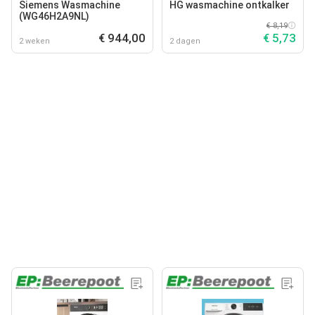
Siemens Wasmachine
HG wasmachine ontkalker
(WG46H2A9NL)
€ 8,19
€ 944,00
€ 5,73
2 weken
2 dagen