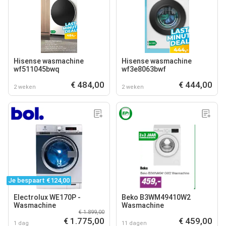
Hisense wasmachine
Hisense wasmachine
wf511045bwq
wf3e8063bwf
€ 484,00
€ 444,00
2 weken
2 weken
Je bespaart €124,00
Electrolux WE170P -
Beko B3WM49410W2
Wasmachine
Wasmachine
€ 1.899,00
€ 1.775,00
€ 459,00
1 dag
11 dagen