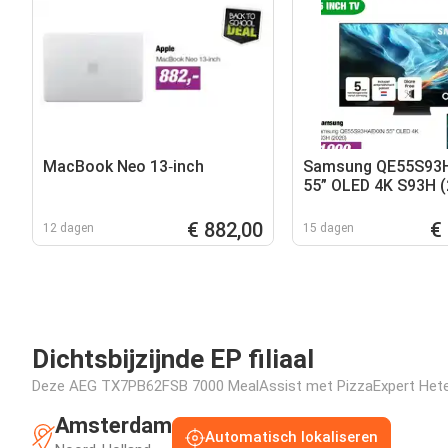
MacBook Neo 13‑inch
Samsung QE55S93
55” OLED 4K S93H (
€ 882,00
€
12 dagen
15 dagen
Dichtsbijzijnde EP filiaal
Deze AEG TX7PB62FSB 7000 MealAssist met PizzaExpert Heteluch
Amsterdam
Automatisch lokaliseren