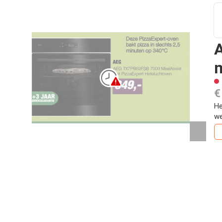
m
€
He
we