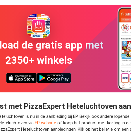
oad de gratis app met
2350+ winkels
met PizzaExpert Heteluchtoven aanbie
chtoven is nu in de aanbieding bij EP. Bekijk ook andere lopende a
Heteluchtoven via
EP website
of koop het product met korting in een
aExpert Heteluchtoven aanbiedingen. Klik op het belletje om een g