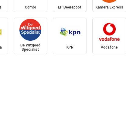
s
Combi
EP Beerepoot
Kamera Express
De Witgoed
a
KPN
Vodafone
Specialist