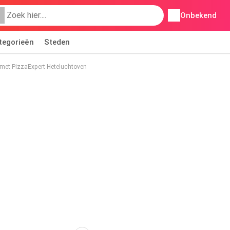
Onbekend
tegorieën
Steden
et PizzaExpert Heteluchtoven