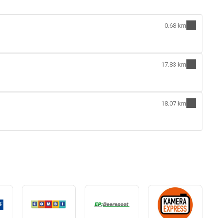
0.68 km
17.83 km
18.07 km