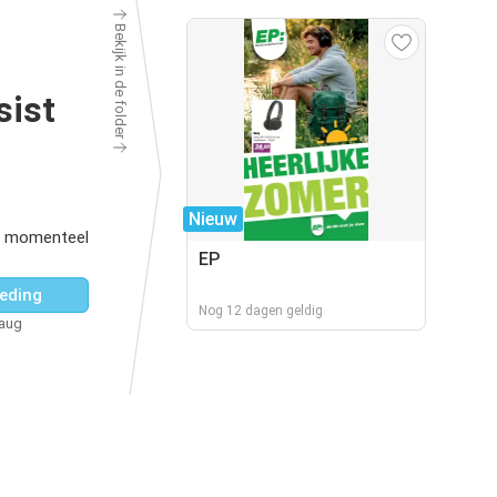
Bekijk in de folder
ist
Nieuw
r momenteel
EP
eding
Nog 12 dagen geldig
 aug