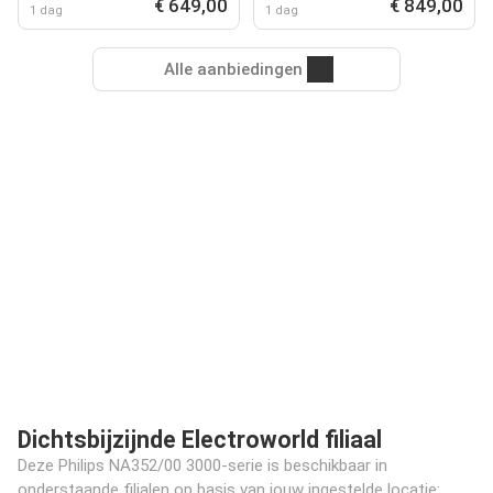
€ 649,00
€ 849,00
1 dag
1 dag
Alle aanbiedingen
Dichtsbijzijnde Electroworld filiaal
Deze Philips NA352/00 3000-serie is beschikbaar in
onderstaande filialen op basis van jouw ingestelde locatie: