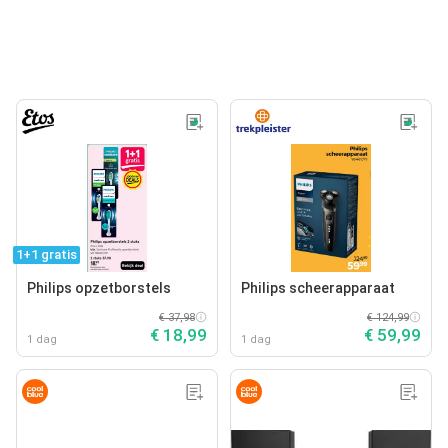
1+1 gratis
Philips opzetborstels
Philips scheerapparaat
€ 37,98
€ 124,99
€ 18,99
€ 59,99
1 dag
1 dag