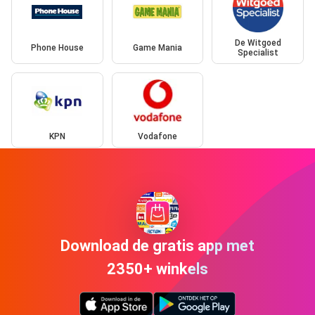
De Witgoed
Phone House
Game Mania
Specialist
KPN
Vodafone
Download de gratis app met
2350+ winkels