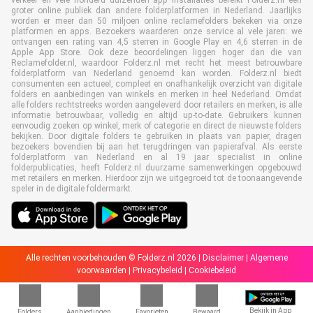
verkeer en vele honderd duizenden app installaties bereikt Folderz.nl een
groter online publiek dan andere folderplatformen in Nederland. Jaarlijks
worden er meer dan 50 miljoen online reclamefolders bekeken via onze
platformen en apps. Bezoekers waarderen onze service al vele jaren: we
ontvangen een rating van 4,5 sterren in Google Play en 4,6 sterren in de
Apple App Store. Ook deze beoordelingen liggen hoger dan die van
Reclamefolder.nl, waardoor Folderz.nl met recht het meest betrouwbare
folderplatform van Nederland genoemd kan worden. Folderz.nl biedt
consumenten een actueel, compleet en onafhankelijk overzicht van digitale
folders en aanbiedingen van winkels en merken in heel Nederland. Omdat
alle folders rechtstreeks worden aangeleverd door retailers en merken, is alle
informatie betrouwbaar, volledig en altijd up-to-date. Gebruikers kunnen
eenvoudig zoeken op winkel, merk of categorie en direct de nieuwste folders
bekijken. Door digitale folders te gebruiken in plaats van papier, dragen
bezoekers bovendien bij aan het terugdringen van papierafval. Als eerste
folderplatform van Nederland en al 19 jaar specialist in online
folderpublicaties, heeft Folderz.nl duurzame samenwerkingen opgebouwd
met retailers en merken. Hierdoor zijn we uitgegroeid tot de toonaangevende
speler in de digitale foldermarkt.
Alle rechten voorbehouden © Folderz.nl 2026 |
Disclaimer
|
Algemene
voorwaarden
|
Privacybeleid
|
Cookiebeleid
Bekijk in App
Folders
Aanbiedingen
Favorieten
Bewaard