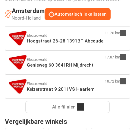
Amsterdam
Automatisch lokaliseren
Noord-Holland
11.76 km
Electroworld
Hoogstraat 26-28 1391BT Abcoude
17.87 km
Electroworld
Genieweg 60 3641RH Mijdrecht
18.72 km
Electroworld
Keizerstraat 9 2011VS Haarlem
Alle filialen
Vergelijkbare winkels