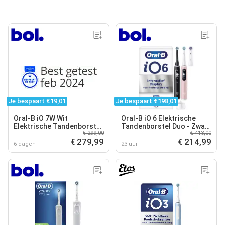
Je bespaart €19,01
Je bespaart €198,01
Oral-B iO 7W Wit
Oral-B iO 6 Elektrische
Elektrische Tandenborstel
Tandenborstel Duo - Zwart
€ 299,00
€ 413,00
By Braun
en Roze - Ontworpen Door
€ 279,99
€ 214,99
Braun
6 dagen
23 uur