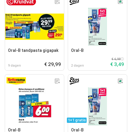
Oral-B tandpasta gigapak
Oral-B
€ 6,98
€ 29,99
€ 3,49
9 dagen
2 dagen
1+1 gratis
Oral-B
Oral-B