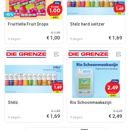
-45%
Fruittella Fruit Drops
Stelz hard seltzer
€ 1,99
€ 1,00
€ 1,69
9 dagen
9 dagen
Stëlz
Rio Schoonmaakazijn
€ 1,89
€ 3,29
€ 1,69
€ 2,49
9 dagen
9 dagen