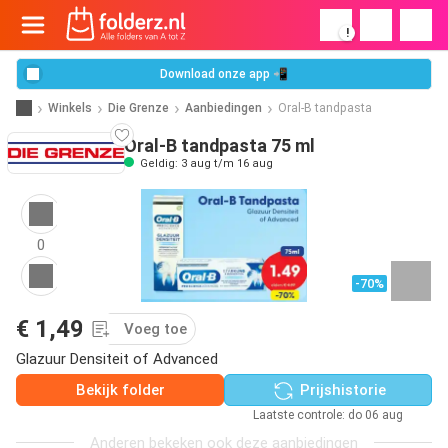
!
Download onze app 📲
Winkels
Die Grenze
Aanbiedingen
Oral-B tandpasta
Oral-B tandpasta 75 ml
Geldig: 3 aug t/m 16 aug
0
-70%
€ 1,49
Voeg toe
Glazuur Densiteit of Advanced
Bekijk folder
Prijshistorie
Laatste controle: do 06 aug
Anderen bekeken ook deze aanbiedingen