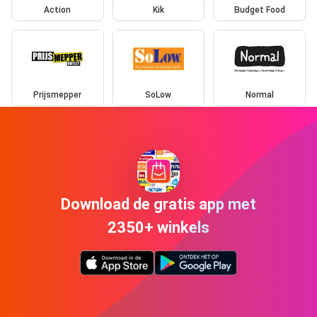
Action
Kik
Budget Food
Prijsmepper
SoLow
Normal
Download de gratis app met
2350+ winkels