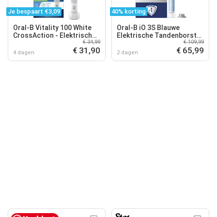
Je bespaart €3,09
40% korting
Oral-B Vitality 100 White
Oral-B iO 3S Blauwe
CrossAction - Elektrische
Elektrische Tandenborstel
€ 34,99
€ 109,99
Tandenborstel - Powered
By Braun - 1 stuk
€ 31,90
€ 65,99
By Braun
4 dagen
2 dagen