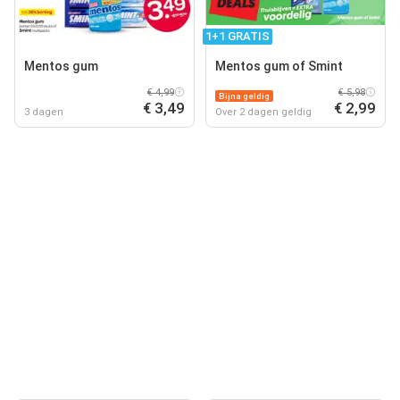
1+1 GRATIS
Mentos gum
Mentos gum of Smint
€ 4,99
€ 5,98
Bijna geldig
€ 3,49
€ 2,99
3 dagen
Over 2 dagen geldig