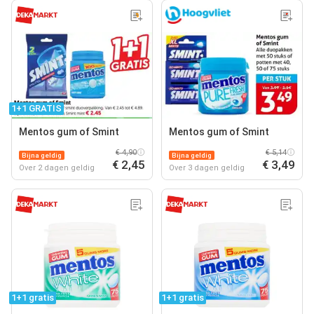
1+1 GRATIS
Mentos gum of Smint
Mentos gum of Smint
€ 4,90
€ 5,14
Bijna geldig
Bijna geldig
€ 2,45
€ 3,49
Over 2 dagen geldig
Over 3 dagen geldig
1+1 gratis
1+1 gratis