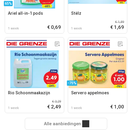
65%
Ariel all-in-1 pods
Stëlz
€ 1,89
€ 0,69
€ 1,69
1 week
1 week
-75%
Rio Schoonmaakazijn
Servero appelmoes
€ 3,29
€ 2,49
€ 1,00
1 week
1 week
Alle aanbiedingen