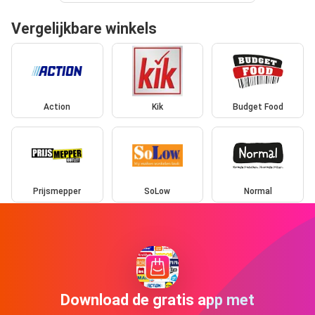
Vergelijkbare winkels
Action
Kik
Budget Food
Prijsmepper
SoLow
Normal
Download de gratis app met