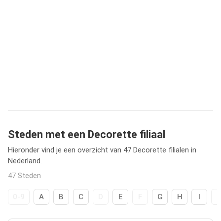
Steden met een Decorette filiaal
Hieronder vind je een overzicht van 47 Decorette filialen in
Nederland.
47 Steden
0-9
A
B
C
D
E
F
G
H
I