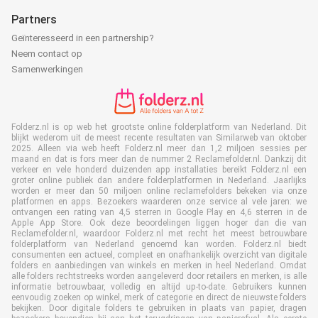
Partners
Geïnteresseerd in een partnership?
Neem contact op
Samenwerkingen
Folderz.nl is op web het grootste online folderplatform van Nederland. Dit
blijkt wederom uit de meest recente resultaten van Similarweb van oktober
2025. Alleen via web heeft Folderz.nl meer dan 1,2 miljoen sessies per
maand en dat is fors meer dan de nummer 2 Reclamefolder.nl. Dankzij dit
verkeer en vele honderd duizenden app installaties bereikt Folderz.nl een
groter online publiek dan andere folderplatformen in Nederland. Jaarlijks
worden er meer dan 50 miljoen online reclamefolders bekeken via onze
platformen en apps. Bezoekers waarderen onze service al vele jaren: we
ontvangen een rating van 4,5 sterren in Google Play en 4,6 sterren in de
Apple App Store. Ook deze beoordelingen liggen hoger dan die van
Reclamefolder.nl, waardoor Folderz.nl met recht het meest betrouwbare
folderplatform van Nederland genoemd kan worden. Folderz.nl biedt
consumenten een actueel, compleet en onafhankelijk overzicht van digitale
folders en aanbiedingen van winkels en merken in heel Nederland. Omdat
alle folders rechtstreeks worden aangeleverd door retailers en merken, is alle
informatie betrouwbaar, volledig en altijd up-to-date. Gebruikers kunnen
eenvoudig zoeken op winkel, merk of categorie en direct de nieuwste folders
bekijken. Door digitale folders te gebruiken in plaats van papier, dragen