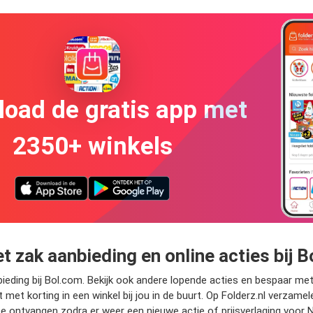
oad de gratis app met
2350+ winkels
et zak aanbieding en online acties bij 
bieding bij Bol.com. Bekijk ook andere lopende acties en bespaar met s
met korting in een winkel bij jou in de buurt. Op Folderz.nl verzamel
te ontvangen zodra er weer een nieuwe actie of prijsverlaging voor N