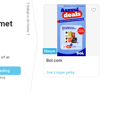
Bekijk in de folder
 met
Nieuw
 of er
Bol.com
eding
Over 2 dagen geldig
 aug