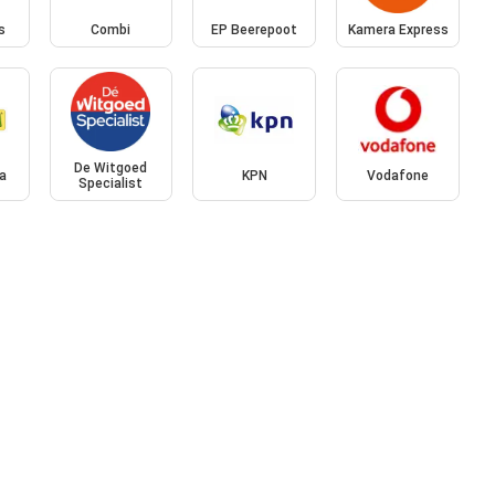
s
Combi
EP Beerepoot
Kamera Express
De Witgoed
a
KPN
Vodafone
Specialist