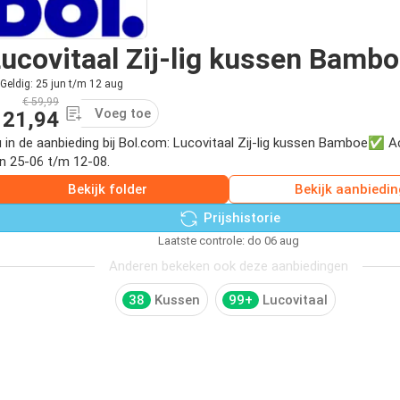
ucovitaal Zij-lig kussen Bamb
Geldig: 25 jun t/m 12 aug
€ 59,99
Voeg toe
 21,94
 in de aanbieding bij Bol.com: Lucovitaal Zij-lig kussen Bamboe✅ Ac
n 25-06 t/m 12-08.
Bekijk folder
Bekijk aanbiedin
Prijshistorie
Laatste controle: do 06 aug
Anderen bekeken ook deze aanbiedingen
38
Kussen
99+
Lucovitaal