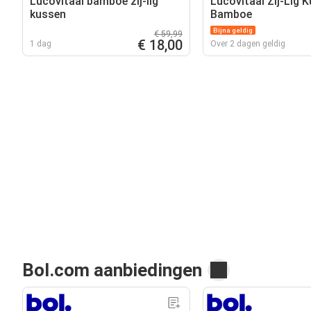
Lucovitaal bamboe zij-lig
Lucovitaal Zij-Lig 
kussen
Bamboe
Bijna geldig
€ 59,99
€ 18,00
1 dag
Over 2 dagen geldig
Bol.com aanbiedingen