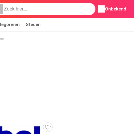
Onbekend
tegorieën
Steden
boe