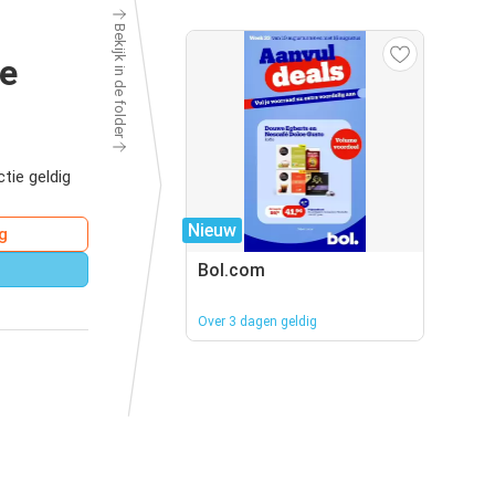
Bekijk in de folder
oe
tie geldig
Nieuw
g
Bol.com
Over 3 dagen geldig