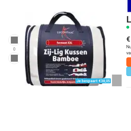
L
€
Nu
0
va
Je bespaart €38,05