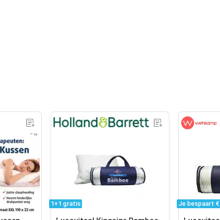
1+1 gratis
Je bespaart €