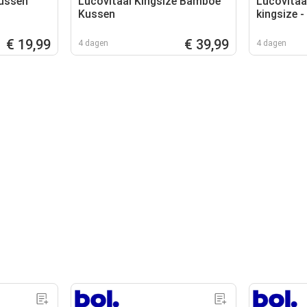
Kussen
Lucovitaal Kingsize Bamboe
Lucovitaa
Kussen
kingsize -
€ 19,99
€ 39,99
4 dagen
4 dagen