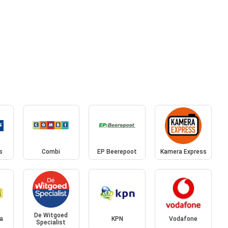
s
Combi
EP Beerepoot
Kamera Express
De Witgoed
a
KPN
Vodafone
Specialist