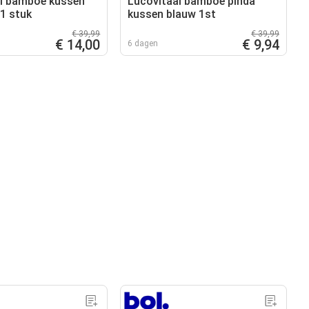
l bamboe kussen
Lucovitaal bamboe pinda
 1 stuk
kussen blauw 1st
€ 39,99
€ 39,99
€ 14,00
€ 9,94
6 dagen