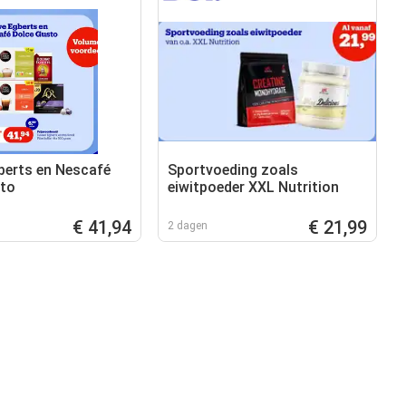
erts en Nescafé
Sportvoeding zoals
sto
eiwitpoeder XXL Nutrition
€ 41,94
€ 21,99
2 dagen