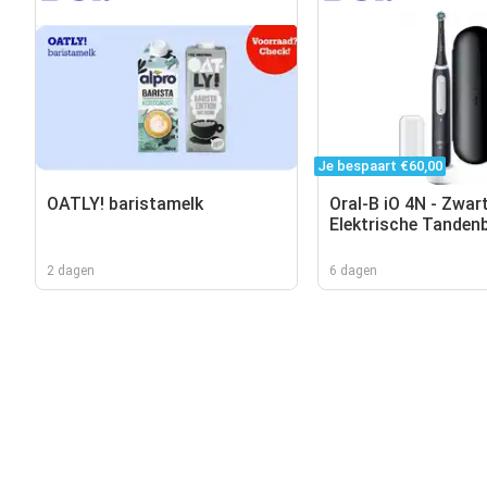
Je bespaart €60,00
OATLY! baristamelk
Oral-B iO 4N - Zwart
Elektrische Tandenb
Ontworpen Door Br
2 dagen
6 dagen