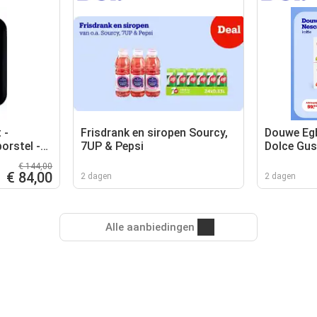
 -
Frisdrank en siropen Sourcy,
Douwe Egb
orstel -
7UP & Pepsi
Dolce Gu
aun
€ 144,00
€ 84,00
2 dagen
2 dagen
Alle aanbiedingen