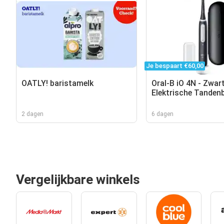
Je bespaart €60,00
OATLY! baristamelk
Oral-B iO 4N - Zwart
Elektrische Tandenb
Ontworpen Door Br
2 dagen
6 dagen
Vergelijkbare winkels