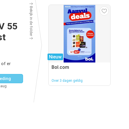
Bekijk in de folder
V 55
st
Nieuw
 of er
Bol.com
eding
Over 3 dagen geldig
 aug