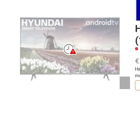
H
(
€
He
mo