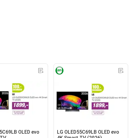
5C69LB OLED evo
LG OLED55C69LB OLED evo
 TV
4K Smart TV (2026)