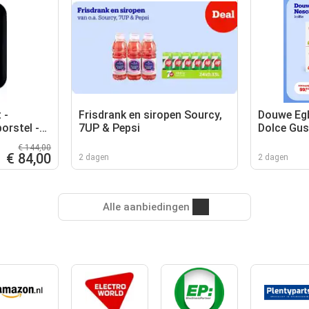
 -
Frisdrank en siropen Sourcy,
Douwe Egb
orstel -
7UP & Pepsi
Dolce Gu
aun
€ 144,00
€ 84,00
2 dagen
2 dagen
Alle aanbiedingen