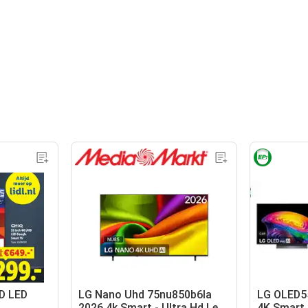
D LED
LG Nano Uhd 75nu850b6la
LG OLED5
2026 4k Smart - Ultra Hd Led-
4K Smart