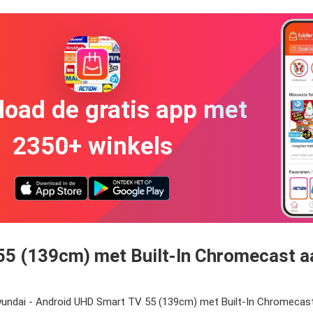
oad de gratis app met
2350+ winkels
5 (139cm) met Built-In Chromecast aa
 Hyundai - Android UHD Smart TV 55 (139cm) met Built-In Chromeca