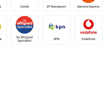
s
Combi
EP Beerepoot
Kamera Express
De Witgoed
a
KPN
Vodafone
Specialist