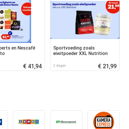
erts en Nescafé
Sportvoeding zoals
sto
eiwitpoeder XXL Nutrition
€ 41,94
€ 21,99
2 dagen