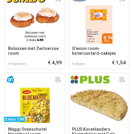
Bolussen met Zwitsersse
G'woon room-
room
botercustard-cakejes
€ 4,99
€ 1,54
4 maanden
6 dagen
2 voor 1.99
Maggi Ovenschotel
PLUS Korenlanders
bloemkool room
Kruimelvlaai met Gele