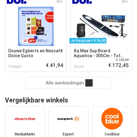
Je bespaart €16,43
Douwe Egberts en Nescafé
Xq Max Sup Board
Dolce Gusto
Aquatica - 305Cm - Tot
€ 188,88
150Kg - Shark
€ 41,94
€ 172,45
3 dagen
23 uur
Alle aanbiedingen
Vergelijkbare winkels
MediaMarkt
Expert
Coolblue