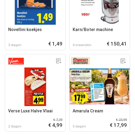
Novellini koekjes
Karn/Boter machine
€ 1,49
€ 150,41
3 dagen
4 maanden
Verse Luxe Halve Vlaai
Amarula Cream
€ 7,39
€ 23,99
€ 4,99
€ 17,99
2 dagen
5 dagen