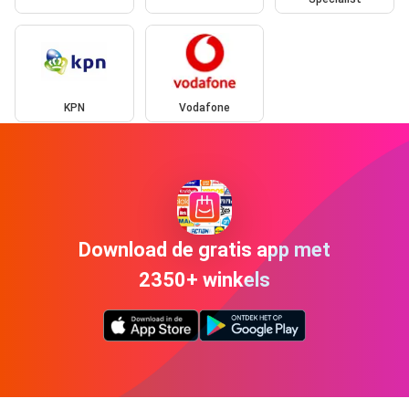
KPN
Vodafone
Download de gratis app met
2350+ winkels