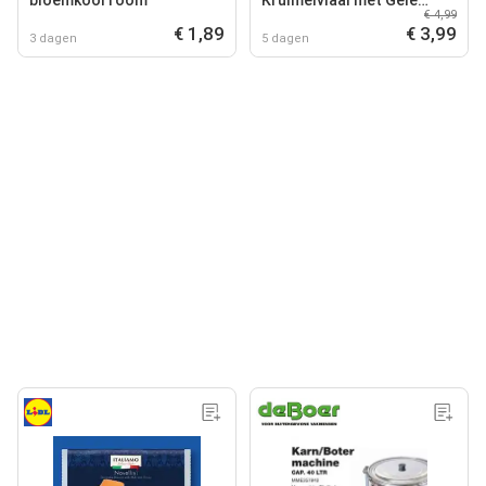
€ 4,99
Room Half
€ 1,89
€ 3,99
3 dagen
5 dagen