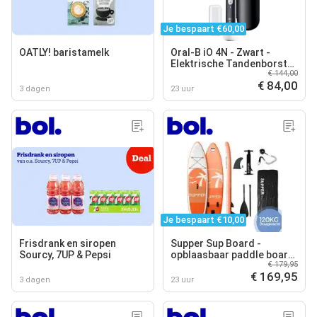
Je bespaart €60,00
OATLY! baristamelk
Oral-B iO 4N - Zwart -
Elektrische Tandenborstel
€ 144,00
- Ontworpen Door Braun
€ 84,00
3 dagen
23 uur
Je bespaart €10,00
Frisdrank en siropen
Supper Sup Board -
Sourcy, 7UP & Pepsi
opblaasbaar paddle board
€ 179,95
120 kg - peddelen - 285 x
€ 169,95
76 cm
3 dagen
23 uur