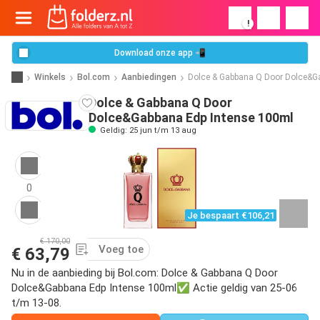
!
Download onze app 📲
Winkels
Bol.com
Aanbiedingen
Dolce & Gabbana Q Door Dolce&G
Dolce & Gabbana Q Door
Dolce&Gabbana Edp Intense 100ml
Geldig: 25 jun t/m 13 aug
0
Je bespaart €106,21
€ 170,00
Voeg toe
€ 63,79
Nu in de aanbieding bij Bol.com: Dolce & Gabbana Q Door
Dolce&Gabbana Edp Intense 100ml✅ Actie geldig van 25-06
t/m 13-08.