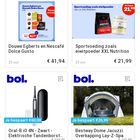
Douwe Egberts en Nescafé
Sportvoeding zoals
Dolce Gusto
eiwitpoeder XXL Nutrition
€ 41,94
€ 21,99
23 uur
23 uur
Je bespaart €60,00
Je bespaart €26,99
Oral-B iO 4N - Zwart -
Bestway Dome Jacuzzi
Elektrische Tandenborstel
Overkapping Lay-Z-Spa
€ 144,00
€ 215,99