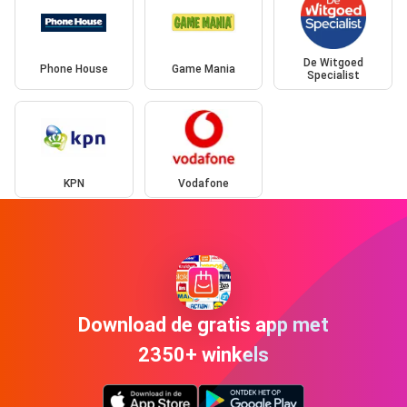
De Witgoed
Phone House
Game Mania
Specialist
KPN
Vodafone
Download de gratis app met
2350+ winkels