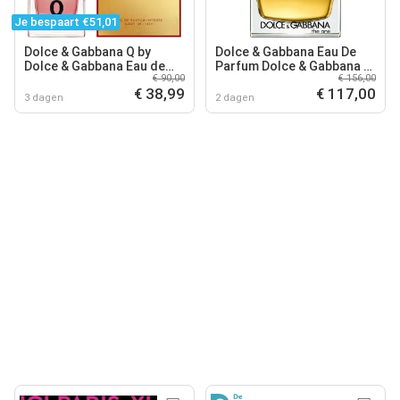
Je bespaart €51,01
Dolce & Gabbana Q by
Dolce & Gabbana Eau De
Dolce & Gabbana Eau de
Parfum Dolce & Gabbana -
€ 90,00
€ 156,00
parfum spray intense 30ml
The One Eau De Parfum -
€ 38,99
€ 117,00
75 ML
3 dagen
2 dagen