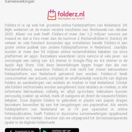
Samenwerkingen
Folderz.nl is op web het grootste online folderplatform van Nederland. Dit
blijkt wederom uit de meest recente resultaten van Similarweb van oktober
2025. Alleen via web heeft Folderz.nl meer dan 1,2 miljoen sessies per
maand en dat is fors meer dan de nummer 2 Reclamefolder.nl. Dankzij dit
verkeer en vele honderd duizenden app installaties bereikt Folderz.nl een
groter online publiek dan andere folderplatformen in Nederland. Jaarlijks
worden er meer dan 50 miljoen online reclamefolders bekeken via onze
platformen en apps. Bezoekers waarderen onze service al vele jaren: we
ontvangen een rating van 4,5 sterren in Google Play en 4,6 sterren in de
Apple App Store. Ook deze beoordelingen liggen hoger dan die van
Reclamefolder.nl, waardoor Folderz.nl met recht het meest betrouwbare
folderplatform van Nederland genoemd kan worden. Folderz.nl biedt
consumenten een actueel, compleet en onafhankelijk overzicht van digitale
folders en aanbiedingen van winkels en merken in heel Nederland. Omdat
alle folders rechtstreeks worden aangeleverd door retailers en merken, is alle
informatie betrouwbaar, volledig en altijd up-to-date. Gebruikers kunnen
eenvoudig zoeken op winkel, merk of categorie en direct de nieuwste folders
bekijken. Door digitale folders te gebruiken in plaats van papier, dragen
bezoekers bovendien bij aan het terugdringen van papierafval. Als eerste
folderplatform van Nederland en al 19 jaar specialist in online
folderpublicaties, heeft Folderz.nl duurzame samenwerkingen opgebouwd
met retailers en merken. Hierdoor zijn we uitgegroeid tot de toonaangevende
speler in de digitale foldermarkt.