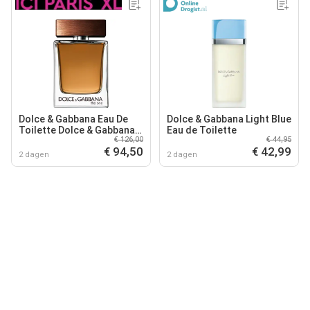
Dolce & Gabbana Eau De
Dolce & Gabbana Light Blue
Toilette Dolce & Gabbana -
Eau de Toilette
€ 126,00
€ 44,95
The One For Men Eau De
€ 94,50
€ 42,99
Toilette - 100 ML
2 dagen
2 dagen