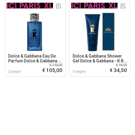
Dolce & Gabbana Eau De
Dolce & Gabbana Shower
Parfum Dolce & Gabbana -
Gel Dolce & Gabbana - K By
€ 140,00
€ 46,00
K By Dolce&gabbana Eau
Dolce&gabbana Shower
€ 105,00
€ 34,50
De Parfum
Gel - 200 ML
2 dagen
5 dagen