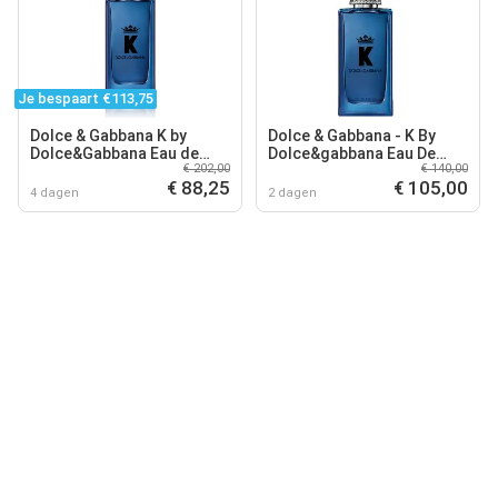
Je bespaart €113,75
Dolce & Gabbana K by
Dolce & Gabbana - K By
Dolce&Gabbana Eau de
Dolce&gabbana Eau De
€ 202,00
€ 140,00
parfum spray 200ml
Parfum - 100 ML
€ 88,25
€ 105,00
4 dagen
2 dagen