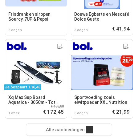
Frisdrank en siropen
Douwe Egberts en Nescafé
Sourcy, 7UP & Pepsi
Dolce Gusto
€ 41,94
3 dagen
3 dagen
Je bespaart €16,43
Xq Max Sup Board
Sportvoeding zoals
Aquatica - 305Cm - Tot
eiwitpoeder XXL Nutrition
€ 188,88
150Kg - Shark
€ 172,45
€ 21,99
1 week
3 dagen
Alle aanbiedingen