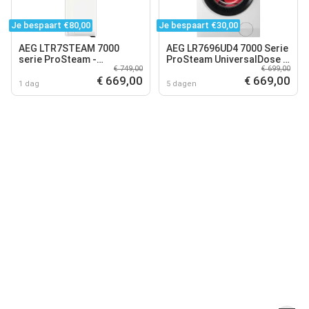
Je bespaart €80,00
Je bespaart €30,00
AEG LTR7STEAM 7000
AEG LR7696UD4 7000 Serie
serie ProSteam -
ProSteam UniversalDose -
€ 749,00
€ 699,00
Wasmachine bovenlader -
Wasmachine - Energielabel
€ 669,00
€ 669,00
Energielabel A - 1300
A - 1600 toeren - 9 kg
1 dag
5 dagen
toeren - 7 kg