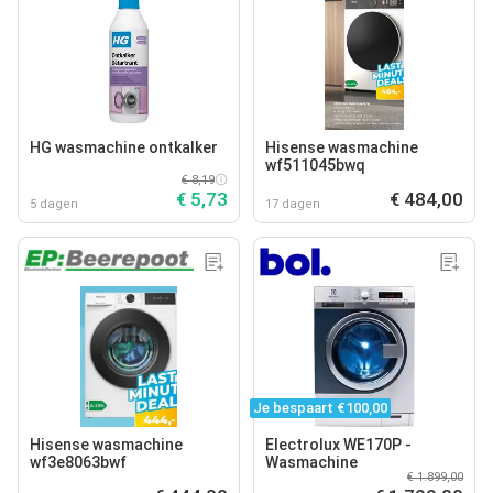
HG wasmachine ontkalker
Hisense wasmachine
wf511045bwq
€ 8,19
€ 5,73
€ 484,00
5 dagen
17 dagen
Je bespaart €100,00
Hisense wasmachine
Electrolux WE170P -
wf3e8063bwf
Wasmachine
€ 1.899,00