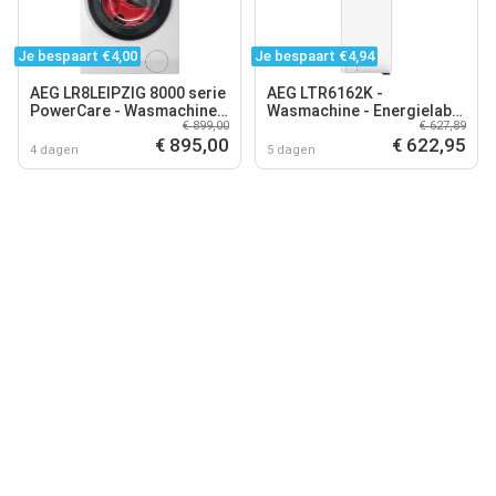
Je bespaart €4,00
Je bespaart €4,94
AEG LR8LEIPZIG 8000 serie
AEG LTR6162K -
PowerCare - Wasmachine -
Wasmachine - Energielabel
€ 899,00
€ 627,89
UniversalDose - 9 kg
B - 6 kg - 1200 toeren- Wit
€ 895,00
€ 622,95
4 dagen
5 dagen