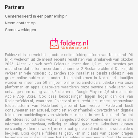
Partners
Geïnteresseerd in een partnership?
Neem contact op
Samenwerkingen
Folderz.nl is op web het grootste online folderplatform van Nederland. Dit
blijkt wederom uit de meest recente resultaten van Similarweb van oktober
2025. Alleen via web heeft Folderz.nl meer dan 1,2 miljoen sessies per
maand en dat is fors meer dan de nummer 2 Reclamefolder.nl. Dankzij dit
verkeer en vele honderd duizenden app installaties bereikt Folderz.nl een
groter online publiek dan andere folderplatformen in Nederland. Jaarlijks
worden er meer dan 50 miljoen online reclamefolders bekeken via onze
platformen en apps. Bezoekers waarderen onze service al vele jaren: we
ontvangen een rating van 4,5 sterren in Google Play en 4,6 sterren in de
Apple App Store. Ook deze beoordelingen liggen hoger dan die van
Reclamefolder.nl, waardoor Folderz.nl met recht het meest betrouwbare
folderplatform van Nederland genoemd kan worden. Folderz.nl biedt
consumenten een actueel, compleet en onafhankelijk overzicht van digitale
folders en aanbiedingen van winkels en merken in heel Nederland. Omdat
alle folders rechtstreeks worden aangeleverd door retailers en merken, is alle
informatie betrouwbaar, volledig en altijd up-to-date. Gebruikers kunnen
eenvoudig zoeken op winkel, merk of categorie en direct de nieuwste folders
bekijken. Door digitale folders te gebruiken in plaats van papier, dragen