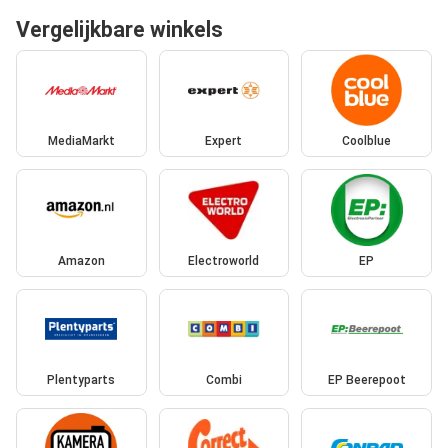
Vergelijkbare winkels
MediaMarkt
Expert
Coolblue
Amazon
Electroworld
EP
Plentyparts
Combi
EP Beerepoot