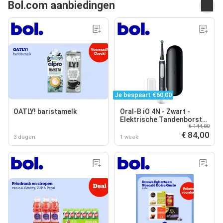
Bol.com aanbiedingen
Je bespaart €60,00
OATLY! baristamelk
Oral-B iO 4N - Zwart -
Elektrische Tandenborstel
€ 144,00
- Ontworpen Door Braun
€ 84,00
3 dagen
1 week