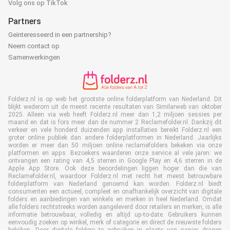
Volg ons op TikTok
Partners
Geïnteresseerd in een partnership?
Neem contact op
Samenwerkingen
Folderz.nl is op web het grootste online folderplatform van Nederland. Dit
blijkt wederom uit de meest recente resultaten van Similarweb van oktober
2025. Alleen via web heeft Folderz.nl meer dan 1,2 miljoen sessies per
maand en dat is fors meer dan de nummer 2 Reclamefolder.nl. Dankzij dit
verkeer en vele honderd duizenden app installaties bereikt Folderz.nl een
groter online publiek dan andere folderplatformen in Nederland. Jaarlijks
worden er meer dan 50 miljoen online reclamefolders bekeken via onze
platformen en apps. Bezoekers waarderen onze service al vele jaren: we
ontvangen een rating van 4,5 sterren in Google Play en 4,6 sterren in de
Apple App Store. Ook deze beoordelingen liggen hoger dan die van
Reclamefolder.nl, waardoor Folderz.nl met recht het meest betrouwbare
folderplatform van Nederland genoemd kan worden. Folderz.nl biedt
consumenten een actueel, compleet en onafhankelijk overzicht van digitale
folders en aanbiedingen van winkels en merken in heel Nederland. Omdat
alle folders rechtstreeks worden aangeleverd door retailers en merken, is alle
informatie betrouwbaar, volledig en altijd up-to-date. Gebruikers kunnen
eenvoudig zoeken op winkel, merk of categorie en direct de nieuwste folders
bekijken. Door digitale folders te gebruiken in plaats van papier, dragen