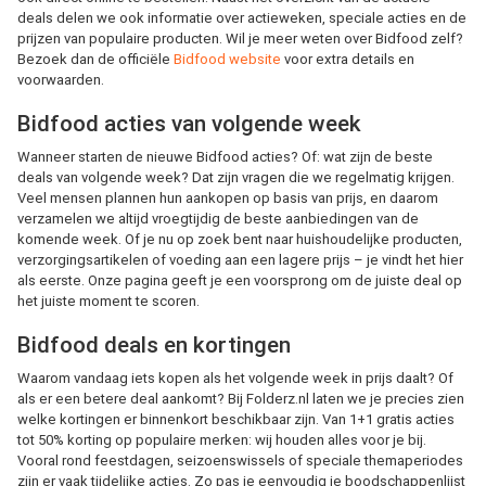
deals delen we ook informatie over actieweken, speciale acties en de
prijzen van populaire producten. Wil je meer weten over Bidfood zelf?
Bezoek dan de officiële
Bidfood website
voor extra details en
voorwaarden.
Bidfood acties van volgende week
Wanneer starten de nieuwe Bidfood acties? Of: wat zijn de beste
deals van volgende week? Dat zijn vragen die we regelmatig krijgen.
Veel mensen plannen hun aankopen op basis van prijs, en daarom
verzamelen we altijd vroegtijdig de beste aanbiedingen van de
komende week. Of je nu op zoek bent naar huishoudelijke producten,
verzorgingsartikelen of voeding aan een lagere prijs – je vindt het hier
als eerste. Onze pagina geeft je een voorsprong om de juiste deal op
het juiste moment te scoren.
Bidfood deals en kortingen
Waarom vandaag iets kopen als het volgende week in prijs daalt? Of
als er een betere deal aankomt? Bij Folderz.nl laten we je precies zien
welke kortingen er binnenkort beschikbaar zijn. Van 1+1 gratis acties
tot 50% korting op populaire merken: wij houden alles voor je bij.
Vooral rond feestdagen, seizoenswissels of speciale themaperiodes
zijn er vaak tijdelijke acties. Zo pas je eenvoudig je boodschappenlijst