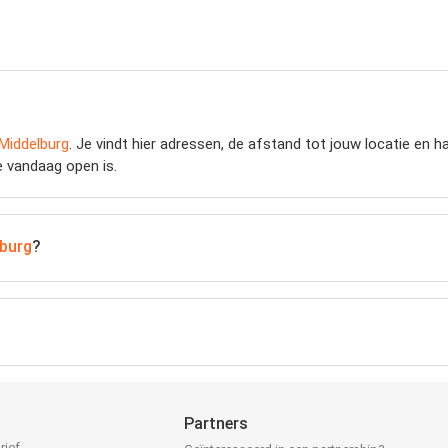
Middelburg
. Je vindt hier adressen, de afstand tot jouw locatie en h
e vandaag open is.
burg
?
Partners
rief