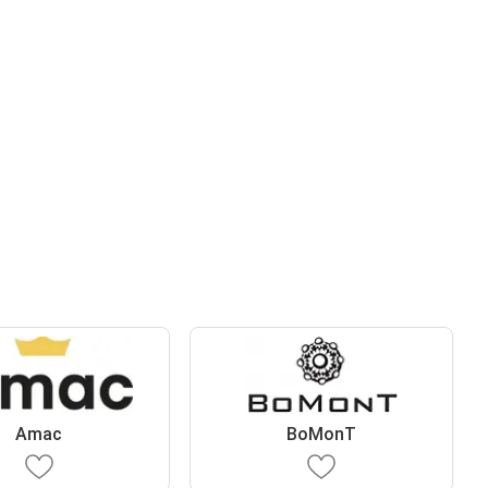
Amac
BoMonT