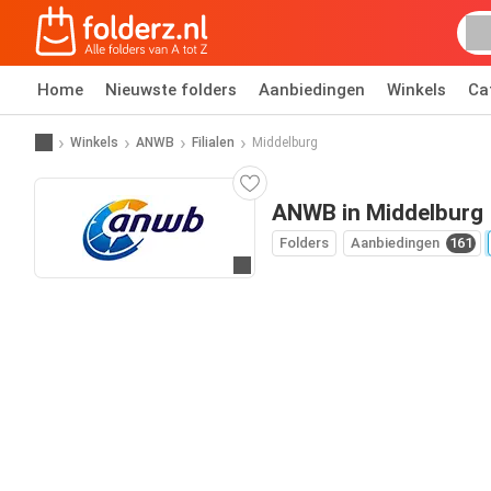
Home
Nieuwste folders
Aanbiedingen
Winkels
Ca
Winkels
ANWB
Filialen
Middelburg
ANWB in Middelburg
Folders
Aanbiedingen
161
Ga naar website