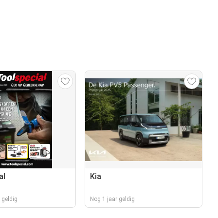
al
Kia
geldig
Nog 1 jaar geldig