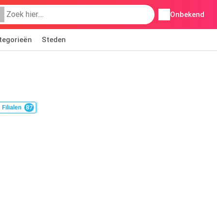
Onbekend
tegorieën
Steden
Filialen
87