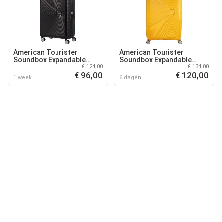
American Tourister
American Tourister
Soundbox Expandable
Soundbox Expandable
€ 124,00
€ 134,00
Spinner 67cm Bass Black
Spinner 77cm Golden
€ 96,00
€ 120,00
Yellow
1 week
6 dagen