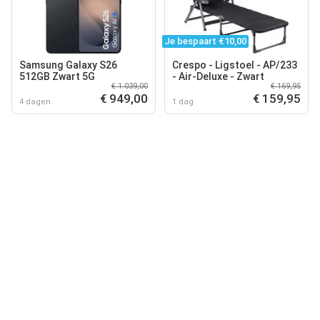
Je bespaart €10,00
Samsung Galaxy S26
Crespo - Ligstoel - AP/233
512GB Zwart 5G
- Air-Deluxe - Zwart
€ 1.039,00
€ 169,95
€ 949,00
€ 159,95
4 dagen
1 dag