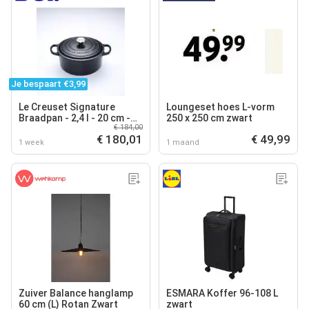
Je bespaart €3,99
Le Creuset Signature
Loungeset hoes L-vorm
Braadpan - 2,4 l - 20 cm -
250 x 250 cm zwart
€ 184,00
Zwart
€ 180,01
€ 49,99
1 week
1 maand
Zuiver Balance hanglamp
ESMARA Koffer 96-108 L
60 cm (L) Rotan Zwart
zwart