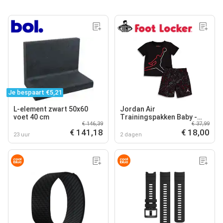
Je bespaart €5,21
L-element zwart 50x60
Jordan Air
voet 40 cm
Trainingspakken Baby -
€ 146,39
€ 37,99
Zwart - Maat 80 - 86 CM
€ 141,18
€ 18,00
23 uur
2 dagen