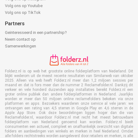
Volg ons op Youtube
Volg ons op TikTok
Partners
Geïnteresseerd in een partnership?
Neem contact op
Samenwerkingen
Folderz.nl is op web het grootste online folderplatform van Nederland. Dit
blijkt wederom uit de meest recente resultaten van Similarweb van oktober
2025. Alleen via web heeft Folderz.nl meer dan 1,2 miljoen sessies per
maand en dat is fors meer dan de nummer 2 Reclamefolder.nl. Dankzij dit
verkeer en vele honderd duizenden app installaties bereikt Folderz.nl een
groter online publiek dan andere folderplatformen in Nederland. Jaarlijks
worden er meer dan 50 miljoen online reclamefolders bekeken via onze
platformen en apps. Bezoekers waarderen onze service al vele jaren: we
ontvangen een rating van 4,5 sterren in Google Play en 4,6 sterren in de
Apple App Store. Ook deze beoordelingen liggen hoger dan die van
Reclamefolder.nl, waardoor Folderz.nl met recht het meest betrouwbare
folderplatform van Nederland genoemd kan worden. Folderz.nl biedt
consumenten een actueel, compleet en onafhankelijk overzicht van digitale
folders en aanbiedingen van winkels en merken in heel Nederland. Omdat
alle folders rechtstreeks worden aangeleverd door retailers en merken, is alle