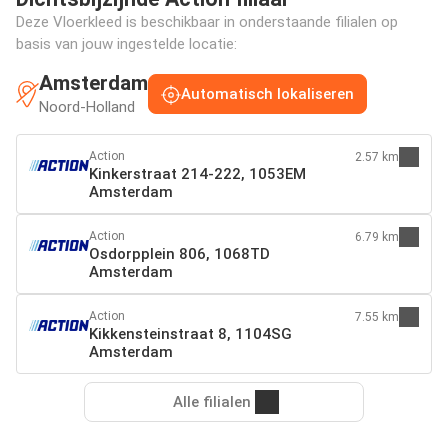
Deze Vloerkleed is beschikbaar in onderstaande filialen op
basis van jouw ingestelde locatie:
Amsterdam
Automatisch lokaliseren
Noord-Holland
Action
2.57 km
Kinkerstraat 214-222, 1053EM
Amsterdam
Action
6.79 km
Osdorpplein 806, 1068TD
Amsterdam
Action
7.55 km
Kikkensteinstraat 8, 1104SG
Amsterdam
Alle filialen