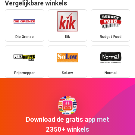
Vergelijkbare winkels
Die Grenze
Kik
Budget Food
Prijsmepper
SoLow
Normal
Download de gratis app met
2350+ winkels