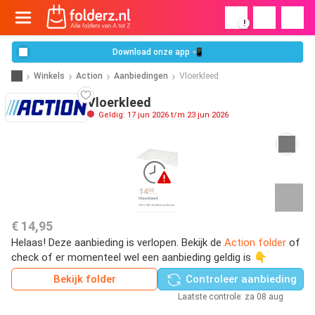
!
Download onze app 📲
Winkels
Action
Aanbiedingen
Vloerkleed
Vloerkleed
Geldig: 17 jun 2026 t/m 23 jun 2026
€ 14,95
Helaas! Deze aanbieding is verlopen. Bekijk de
Action folder
of
check of er momenteel wel een aanbieding geldig is 👇
Bekijk folder
Controleer aanbieding
Laatste controle: za 08 aug